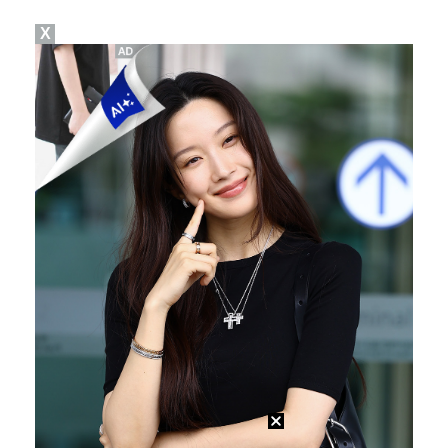
X
"매출 10% 안주면 폭로" 박나래 前 매니저 2명, …
'주장 완장' 김민재, 한국 떠나기 전 뮌헨 동료들에게…
폭로자 "황정민, 본인 말에 책임져야…내가 사생활에 초…
'모솔연애2' 최혁준 "판단 오류로 불편함 드려 죄송"…
박문성 "축구협회 성접대 의혹? 사실이면 국제 망신…사…