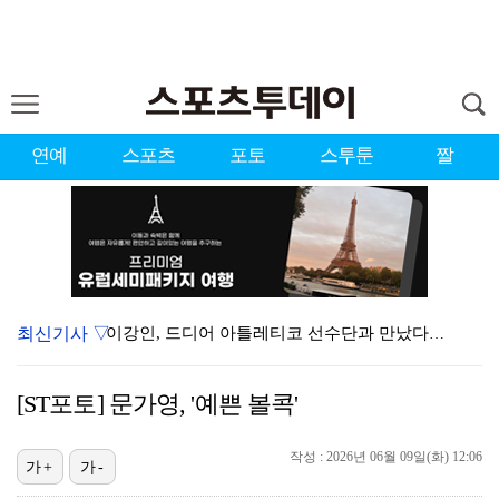
연예
스포츠
포토
스투툰
짤
최신기사 ▽
이강인, 드디어 아틀레티코 선수단과 만났다…시메오네 감…
KBO, 기록적인 폭염으로 9일까지 리그 중단…내달 6…
[ST포토] 문가영, '예쁜 볼콕'
대한축구협회, 외국인 심판 7차례 성접대 의혹…이 기간…
작성 : 2026년 06월 09일(화) 12:06
박지훈, 9월 잠실실내체육관서 앙코르 콘서트 개최
가+
가-
"기분 맞춰주려고" 축구협회, 외국인 심판 성접대 의혹…