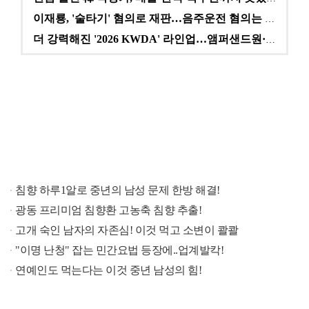
이재룡, '술타기' 혐의로 재판…음주운전 혐의는 미적용…
더 강력해진 '2026 KWDA' 라인업…앰퍼샌드원·나…