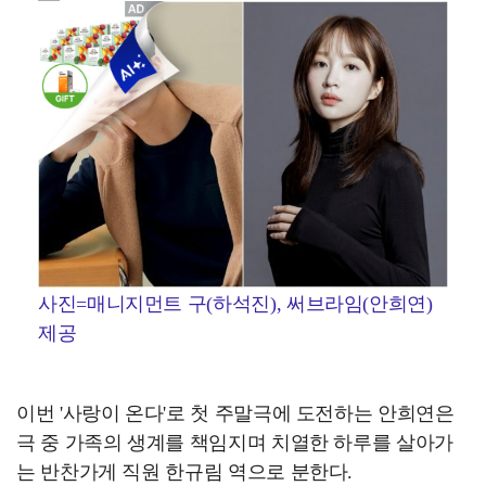
사진=매니지먼트 구(하석진), 써브라임(안희연)
제공
이번 '사랑이 온다'로 첫 주말극에 도전하는 안희연은
극 중 가족의 생계를 책임지며 치열한 하루를 살아가
는 반찬가게 직원 한규림 역으로 분한다.