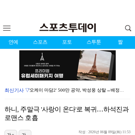
연예
스포츠
포토
스투툰
짤
최신기사 ▽
'오케이 마담2' 500만 공약, 박성웅 상탈→배정남은…
"연락말라" 황정민VS"녹취 다 올려" 폭로녀 A 씨,…
하니, 주말극 '사랑이 온다'로 복귀…하석진과
황정민 폭로자 "아들 연극 몰래 관람? 소품 준비 돕고…
로맨스 호흡
"군 복무 끝나고 다시 모일 것" 스트레이 키즈, 성적…
작성 : 2026년 06월 09일(화) 11:53
가+
가-
10주년인데 40명뿐?…블랙핑크 행사 공지에 팬심 폭발…