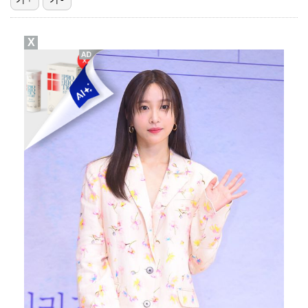
김혜성, 마이너리그 트리플A서 4경기 연속 무안타 침묵…
X
이강인, 드디어 아틀레티코 선수단과 만났다…시메오네 감…
광주, 공격형 미드필더 김종석 영입…"K리그1 뛸 기회…
'나솔' 24기 옥순, 출연료 미지급 폭로 "1년 넘게…
투수 복귀 미뤄지고 있는 오타니 "조금씩 좋아져…서두르…