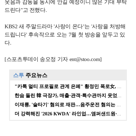
웃음과 감동을 동시에 안길 예정이니 많은 기대 부탁
드린다"고 전했다.
KBS2 새 주말드라마 '사랑이 온다’는 '사랑을 처방해
드립니다' 후속작으로 오는 7월 첫 방송을 앞두고 있
다.
[스포츠투데이 송오정 기자 ent@stoo.com]
스투
주요뉴스
"카톡 멀티 프로필로 관계 은폐" 황정민 폭로女, 문자…
한숨 돌린 韓 극장가, 매출·관객·특수관까지 웃었다 […
이재룡, '술타기' 혐의로 재판…음주운전 혐의는 미적용…
더 강력해진 '2026 KWDA' 라인업…앰퍼샌드원·나…