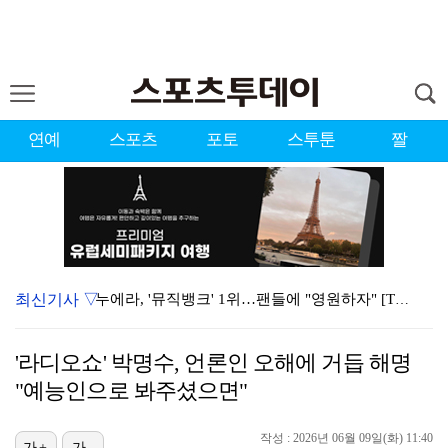
연예
스포츠
포토
스투툰
짤
최신기사 ▽
누에라, '뮤직뱅크' 1위…팬들에 "영원하자" [TV캡…
강채연, 제주삼다수 2R 깜짝 선두 도약…박민지 공동 …
'라디오쇼' 박명수, 언론인 오해에 거듭 해명
폭발까지 5분…안보현·정은채, 목숨 건 사투 시작(재벌…
"예능인으로 봐주셨으면"
대한축구협회의 '심판 성접대'…최악의 경우 런던 올림픽…
작성 : 2026년 06월 09일(화) 11:40
가+
가-
서장훈 감독 "내 능력 부족" 자책하게 만든 펜타곤과의…