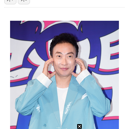
이강인, 아틀레티코 마드리드 첫 훈련 진행…9일 맨시티…
폭발물 지킨 안보현, '악마 교관' 정은채와 재회(재벌…
외신까지 퍼지고 있는 축구협회 성접대 논란…2002 한…
대놓고 '심판 마사지'로 결재 받기도…최종 결재권자는 …
태국에서 새 도전 시작하는 박항서 감독 "원팀 만들어 …