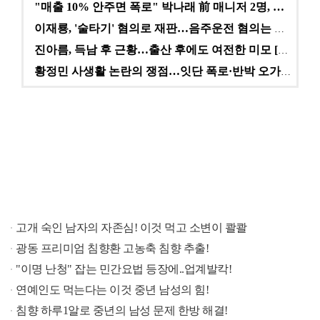
"매출 10% 안주면 폭로" 박나래 前 매니저 2명, …
이재룡, '술타기' 혐의로 재판…음주운전 혐의는 미적용…
진아름, 득남 후 근황…출산 후에도 여전한 미모 [스타…
황정민 사생활 논란의 쟁점…잇단 폭로·반박 오가는 소모…