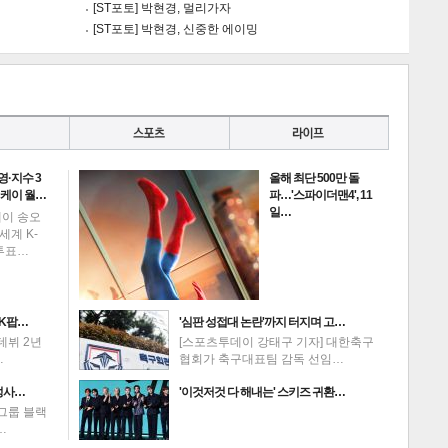
[ST포토] 박현경, 멀리가자
[ST포토] 박현경, 신중한 에이밍
·지수 3
올해 최단 500만 돌
6 케이 월…
파…'스파이더맨4', 11
일…
데이 송오
세계 K-
투표…
K팝…
'심판 성접대 논란'까지 터지며 고…
데뷔 2년
[스포츠투데이 강태구 기자] 대한축구
…
협회가 축구대표팀 감독 선임…
성사…
'이것저것 다 해내는' 스키즈 귀환…
그룹 블랙
…