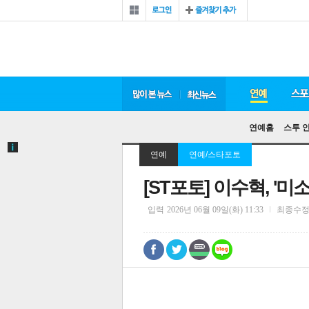
연예홈
스투 
연예
연예/스타포토
[ST포토] 이수혁, '
입력
2026년 06월 09일(화) 11:33
최종수
0