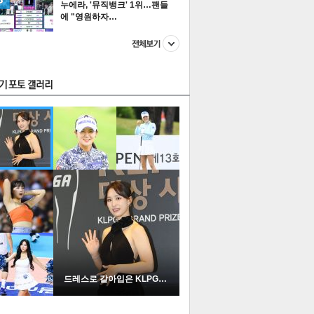
누에라, '뮤직뱅크' 1위…팬들
에 "영원하자…
스투펀
US
이 본 뉴스
스포츠
포토
드레스로 갈아입은 KLPGA …