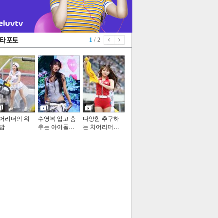
1
/ 2
어리더의 워
수영복 입고 춤
다양함 추구하
밤
추는 아이돌…
는 치어리더…