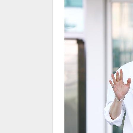
전
로그
즐겨찾기
많이 본 뉴스
최신 뉴스
연예
스포
페이
트위
댓글
밴드
네이