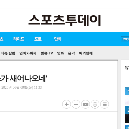
방탄소년단
손흥민
인터뷰/칼럼
연예가화제
방송·TV
영화
음악
해외연예
미소가 새어나오네'
정
2026년 06월 09일(화) 11:33