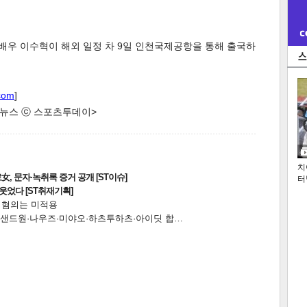
배우 이수혁이 해외 일정 차 9일 인천국제공항을 통해 출국하
com
]
한 뉴스 ⓒ 스포츠투데이>
치
, 문자·녹취록 증거 공개 [ST이슈]
터
웃었다 [ST취재기획]
전 혐의는 미적용
…앰퍼샌드원·나우즈·미야오·하츠투하츠·아이딧 합…