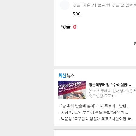
페이
트위
카카
밴드
네이
공유
유
로그
청문회부터 압수수색·심판 …
[스포츠투데이 신서영 기자] 2
축구연맹(FIFA)…
"술 취해 밥솥에 실례" 아내 폭로에…남편 …
서장훈, '코인 부부'에 분노 폭발 "정신 차…
박문성 "축구협회 성접대 의혹? 사실이면 국…