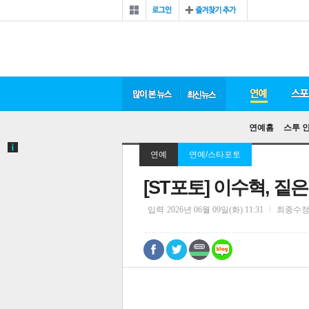
연예홈
스투 
연예
연예/스타포토
[ST포토] 이수혁, 짙
입력
2026년 06월 09일(화) 11:31
최종수
0