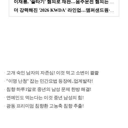
이재룡, '술타기' 혐의로 재판…음주운전 혐의는 미적용…
더 강력해진 '2026 KWDA' 라인업…앰퍼샌드원·나…