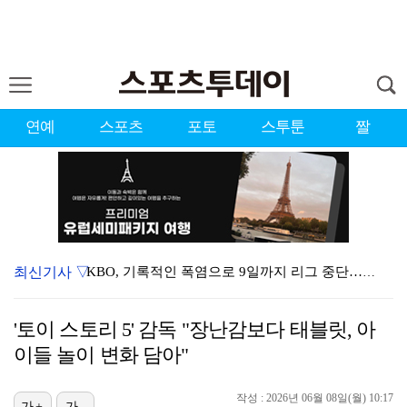
연예
스포츠
포토
스투툰
짤
최신기사 ▽
KBO, 기록적인 폭염으로 9일까지 리그 중단…내달 6…
이강인, 드디어 아틀레티코 선수단과 만났다…시메오네 감…
'토이 스토리 5' 감독 "장난감보다 태블릿, 아
대한축구협회, 외국인 심판 7차례 성접대 의혹…이 기간…
이들 놀이 변화 담아"
박지훈, 9월 잠실실내체육관서 앙코르 콘서트 개최
작성 : 2026년 06월 08일(월) 10:17
가+
가-
3승 사냥 시동 건 서교림 "샷·퍼트 만족스러워…좋은 …