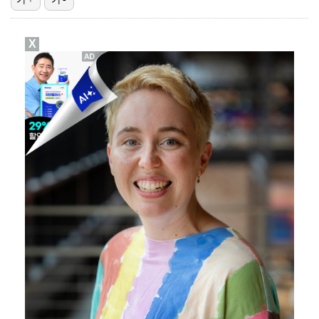
"기분 맞춰주려고" 축구협회, 외국인 심판 성접대 의혹…
X
폭로자 "황정민, 본인 말에 책임져야…내가 사생활에 초…
박문성 "축구협회 성접대 의혹? 사실이면 국제 망신…사…
'주장 완장' 김민재, 한국 떠나기 전 뮌헨 동료들에게…
"우산으로 때려"vs"그런 적 없다"…23기 부부 엇갈…