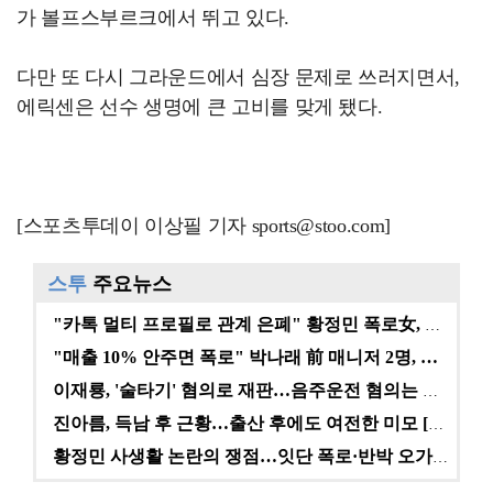
가 볼프스부르크에서 뛰고 있다.
다만 또 다시 그라운드에서 심장 문제로 쓰러지면서,
에릭센은 선수 생명에 큰 고비를 맞게 됐다.
[스포츠투데이 이상필 기자 sports@stoo.com]
스투
주요뉴스
"카톡 멀티 프로필로 관계 은폐" 황정민 폭로女, 문자…
"매출 10% 안주면 폭로" 박나래 前 매니저 2명, …
이재룡, '술타기' 혐의로 재판…음주운전 혐의는 미적용…
진아름, 득남 후 근황…출산 후에도 여전한 미모 [스타…
황정민 사생활 논란의 쟁점…잇단 폭로·반박 오가는 소모…