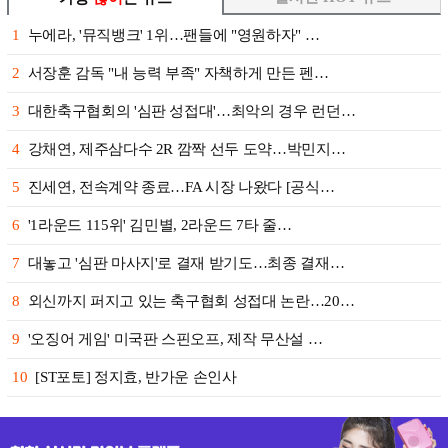
1
누에라, '뮤직뱅크' 1위…팬들에 "영원하자" …
2
서장훈 감독 "내 능력 부족" 자책하게 만든 펜…
3
대한축구협회의 '심판 성접대'…최악의 경우 런던…
4
강채연, 제주삼다수 2R 깜짝 선두 도약…박민지…
5
진세연, 전속계약 종료…FA 시장 나왔다 [공식…
6
'1라운드 115위' 김민별, 2라운드 7타 줄…
7
대놓고 '심판 마사지'로 결재 받기도…최종 결재…
8
외신까지 퍼지고 있는 축구협회 성접대 논란…20…
9
'오징어 게임' 미국판 스핀오프, 제작 무산설 …
10
[ST포토] 정지효, 반가운 손인사