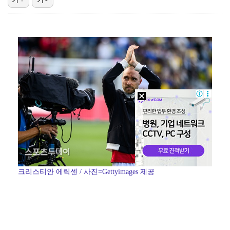
'1라운드 115위' 김민별, 2라운드 7타 줄이며 7…
대놓고 '심판 마사지'로 결재 받기도…최종 결재권자는 …
외신까지 퍼지고 있는 축구협회 성접대 논란…2002 한…
'오징어 게임' 미국판 스핀오프, 제작 무산설 "넷플릭…
[ST포토] 정지효, 반가운 손인사
크리스티안 에릭센 / 사진=Gettyimages 제공