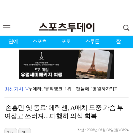
연예
스포츠
포토
스투툰
짤
최신기사 ▽
누에라, '뮤직뱅크' 1위…팬들에 "영원하자" [TV캡…
서장훈 감독 "내 능력 부족" 자책하게 만든 펜타곤과의…
'손흥민 옛 동료' 에릭센, A매치 도중 가슴 부
대한축구협회의 '심판 성접대'…최악의 경우 런던 올림픽…
여잡고 쓰러져…다행히 의식 회복
강채연, 제주삼다수 2R 깜짝 선두 도약…박민지 공동 …
작성 : 2026년 06월 08일(월) 08:24
진세연, 전속계약 종료…FA 시장 나왔다 [공식]
가+
가-