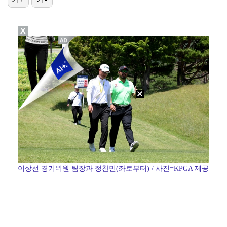
[ST포토] 눈물 훔치는 장은수
X
'이런 엿같은 사랑' 정해인, 츄리닝 비주얼도 완벽 "…
[ST포토] 장은수, KLPGA 첫 우승
[ST포토] 장은수, 선수들과 다함께
[ST포토] 장은수, 우승 축하 물허벅 세레머니
이상선 경기위원 팀장과 정찬민(좌로부터) / 사진=KPGA 제공