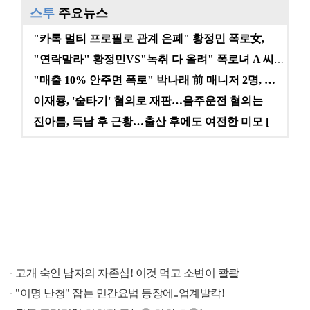
스투
주요뉴스
"카톡 멀티 프로필로 관계 은폐" 황정민 폭로女, 문자…
"연락말라" 황정민VS"녹취 다 올려" 폭로녀 A 씨,…
"매출 10% 안주면 폭로" 박나래 前 매니저 2명, …
이재룡, '술타기' 혐의로 재판…음주운전 혐의는 미적용…
진아름, 득남 후 근황…출산 후에도 여전한 미모 [스타…