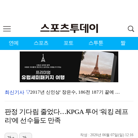
연예
스포츠
포토
스투툰
짤
최신기사 ▽
'2017년 신인상' 장은수, 186전 187기 끝에 …
[ST포토] 장은수, 2026 KLPGA WINNER
판정 기다림 줄었다…KPGA 투어 '워킹 레프
'유부녀 킬러' 무진성, 천재 해커의 냉철·허당미 오가…
리'에 선수들도 만족
제니 "남자에 먼저 메시지 안 보내, 동거? 여기까지만…
작성 : 2026년 06월 07일(일) 12:16
[ST포토] 아현-치키타, 손가락 앙 물고
가+
가-