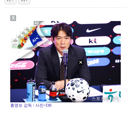
[ST포토] 이강인, 환하게 웃으며
X
[ST포토] 이강인, 이적 후 밝아진 얼굴
[ST포토] 오픈트레이닝 나서는 이강인
[ST포토] 호세 히메네스, 한국 팬들 외침에 미소
[ST포토] 이강인 합류한 AT 마드리드
홍명보 감독 / 사진=DB