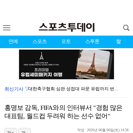
연예
스포츠
포토
스투툰
짤
최신기사 ▽
대한축구협회 심판 성접대 파문 유럽까지 번졌다…佛 매체…
'첫 승 도전' 장은수 "우승 의식하기보다 내 플레이에…
홍명보 감독, FIFA와의 인터뷰서 "경험 많은
'황정민 스토킹 혐의' A씨 11일 결심 공판
대표팀, 월드컵 두려워 하는 선수 없어"
[ST포토] 선수들 지켜보는 디에고 시메오네 감독
작성 : 2026년 06월 06일(토) 14:58
가+
가-
맨시티 마레스카 감독 "이강인은 훌륭한 선수…아틀레티코…