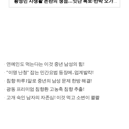
황정민 사생활 논란의 쟁점…잇단 폭로·반박 오가는 소모…