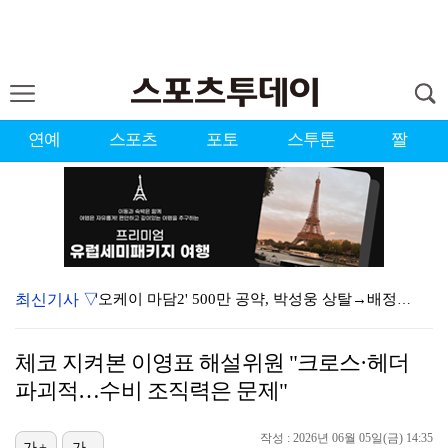
연예
스포츠
포토
스투툰
짤
최신기사 ▽
'오케이 마담2' 500만 공약, 박성웅 상탈→배정남은…
"연락말라" 황정민VS"녹취 다 올려" 폭로녀 A 씨,…
체코 지켜본 이영표 해설위원 "크로스·헤더
황정민 폭로자 "아들 연극 몰래 관람? 소품 준비 돕고…
파괴적…수비 조직력은 문제"
10주년인데 40명뿐?…블랙핑크 행사 공지에 팬심 폭발…
작성 : 2026년 06월 05일(금) 14:35
가+
가-
"군 복무 끝나고 다시 모일 것" 스트레이 키즈, 성적…