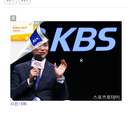
이강인, 드디어 아틀레티코 선수단과 만났다…시메오네 감…
X
김혜성, 마이너리그 트리플A서 4경기 연속 무안타 침묵…
광주, 공격형 미드필더 김종석 영입…"K리그1 뛸 기회…
'나솔' 24기 옥순, 출연료 미지급 폭로 "1년 넘게…
'오디세이'·'스파이더맨4', 박스오피스 투톱…기록 경…
사진=DB