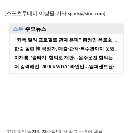
[스포츠투데이 이상필 기자 sports@stoo.com]
스투
주요뉴스
"카톡 멀티 프로필로 관계 은폐" 황정민 폭로女, 문자…
한숨 돌린 韓 극장가, 매출·관객·특수관까지 웃었다 […
이재룡, '술타기' 혐의로 재판…음주운전 혐의는 미적용…
더 강력해진 '2026 KWDA' 라인업…앰퍼샌드원·나…