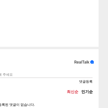
게
소
텍스
텍스
url 복
인쇄
목록