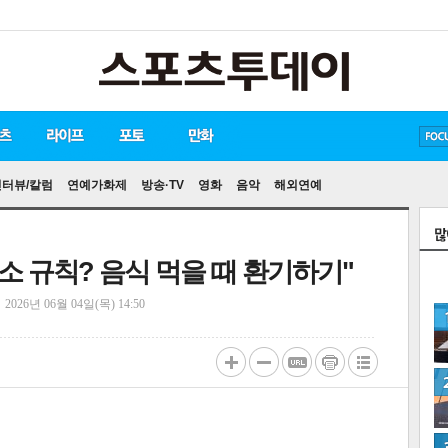
방탄소년단
손흥민
유아인
인터뷰/칼럼
연예가화제
방송·TV
영화
음악
해외연예
숙소 규칙? 음식 먹을 때 환기하기"
정
2026년 06월 04일(목) 14:50