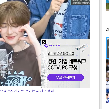
츠
라이프
포토
만화
FOC
많
연예
1
FM4U 두시데이트 보이는 라디오 캡처
텍스
텍스
url 복
인쇄
목록
2