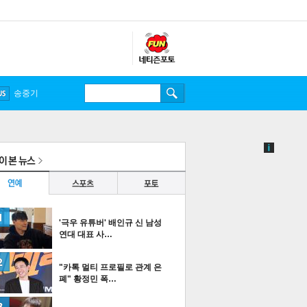
송중기
'극우 유튜버' 배인규 신 남성
연대 대표 사…
"카톡 멀티 프로필로 관계 은
폐" 황정민 폭…