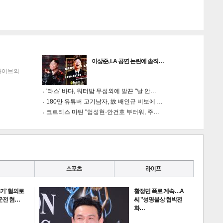
이상준, LA 공연 논란에 솔직…
하이브의
'라스' 바다, 워터밤 무섭외에 발끈 "날 안…
180만 유튜버 고기남자, 故 배인규 비보에 …
코르티스 마틴 "엄성현·안건호 부러워, 주…
타기' 혐의로
황정민 폭로 계속…A
전 혐…
씨 "성명불상 협박전
화…