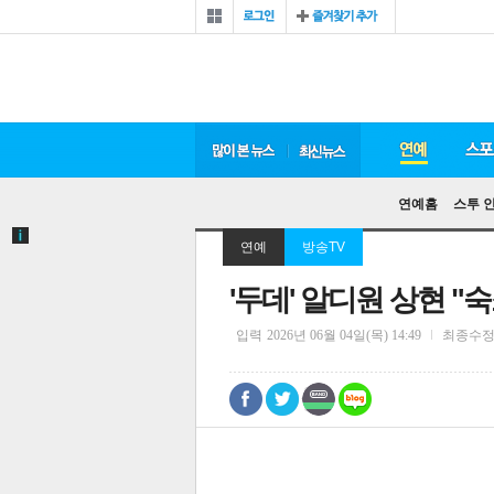
연예홈
스투 
연예
방송TV
'두데' 알디원 상현 "
입력
2026년 06월 04일(목) 14:49
최종수
0