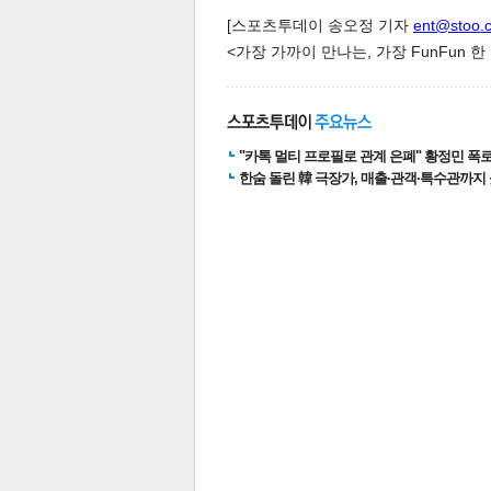
[스포츠투데이 송오정 기자
ent@stoo.
<가장 가까이 만나는, 가장 FunFun 
스북
터 공
달기
공유
버블
"카톡 멀티 프로필로 관계 은폐" 황정민 폭로女
한숨 돌린 韓 극장가, 매출·관객·특수관까지 