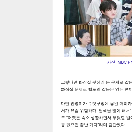
체
인
사진=MBC 
그렇다면 화장실 뒷정리 등 문제로 갈등
화장실 문제로 별도의 갈등은 없는 편
다만 안영미가 수챗구멍에 쌓인 머리카락
서가 요즘 위험하다. 탈색을 많이 해
도 "어쨌든 숙소 생활하면서 부딪힐 일
등 없으면 끝난 거다"라며 감탄했다.