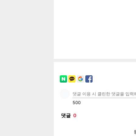
공유
유
로그
페이
트위
카카
밴드
네이