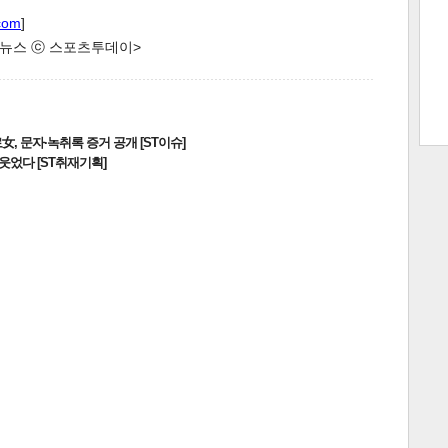
com
]
한 뉴스 ⓒ 스포츠투데이>
트 크
트 축
사
하기
보기
스
, 문자·녹취록 증거 공개 [ST이슈]
웃었다 [ST취재기획]