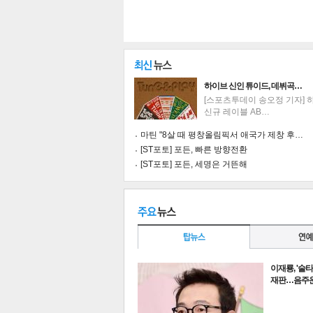
하이브 신인 튜이드, 데뷔곡…
[스포츠투데이 송오정 기자] 
신규 레이블 AB…
마틴 "8살 때 평창올림픽서 애국가 제창 후…
[ST포토] 포든, 빠른 방향전환
[ST포토] 포든, 세명은 거뜬해
기
이재룡, '술
재판…음주운