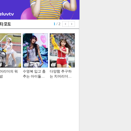
1
/ 2
어리더의 워
수영복 입고 춤
다양함 추구하
밤
추는 아이돌…
는 치어리더…