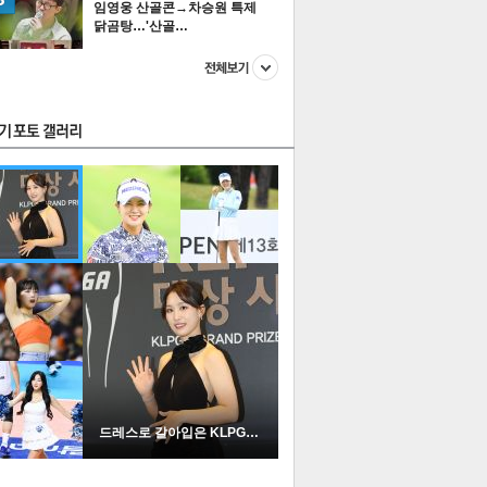
임영웅 산골콘→차승원 특제
닭곰탕…'산골…
스투펀
US
이 본 뉴스
스포츠
포토
드레스로 갈아입은 KLPGA …