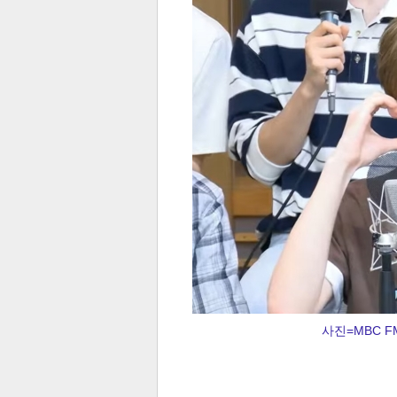
전
로그
즐겨찾기
많이 본 뉴스
최신 뉴스
연예
스포
사진=MBC 
페이
트위
댓글
밴드
네이