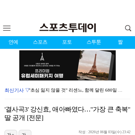
연예
스포츠
포토
스투툰
짤
최신기사 ▽
"초심 잃지 않을 것" 리센느, 함께 달린 680일 서…
'손서연 23점' U-17 여자배구, 이탈리아 3-1 …
'결사곡3' 강신효, 애아빠였다…"가장 큰 축복"
[ST포토] 서어진, 바람을 가르는 티샷
딸 공개 [전문]
이정후, 6경기 연속 안타 행진 마감…김하성·송성문 결…
작성 : 2026년 06월 03일(수) 23:42
가+
가-
'살림남' 박서진, 이상형 황혜선과 핑크빛 "연락처 드…