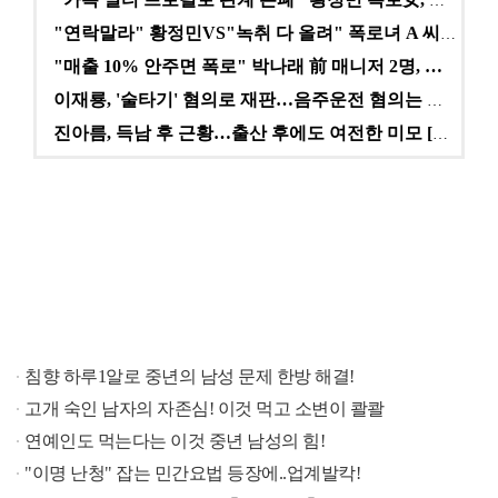
"카톡 멀티 프로필로 관계 은폐" 황정민 폭로女, 문자…
"연락말라" 황정민VS"녹취 다 올려" 폭로녀 A 씨,…
"매출 10% 안주면 폭로" 박나래 前 매니저 2명, …
이재룡, '술타기' 혐의로 재판…음주운전 혐의는 미적용…
진아름, 득남 후 근황…출산 후에도 여전한 미모 [스타…