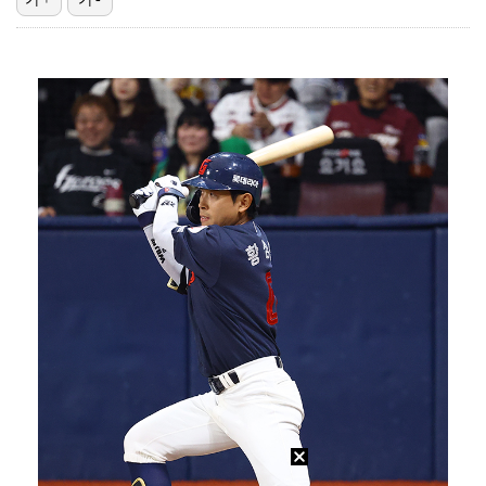
폭발물 지킨 안보현, '악마 교관' 정은채와 재회(재벌…
대놓고 '심판 마사지'로 결재 받기도…최종 결재권자는 …
외신까지 퍼지고 있는 축구협회 성접대 논란…2002 한…
보스턴, 'KBO MVP' 페디 무너뜨리며 연장 13회…
'1라운드 115위' 김민별, 2라운드 7타 줄이며 7…