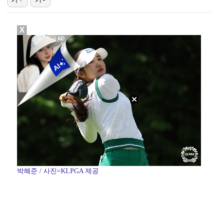
"친한 척 좀 해"…나영석·배정남, 불화설 재차 해명(…
X
아이들, '톰보이'까지 MV 4억뷰 돌파…통산 3번째 …
[ST포토] 정지효, 퍼터 확인
"황정민, '어우 섹시하네' 마음의 소리였다 시인해" …
[ST포토] 전예성, 파세이브로 시작
박혜준 / 사진=KLPGA 제공