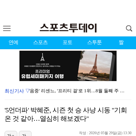
연예
스포츠
포토
스투툰
짤
최신기사 ▽
'음중' 리센느, '프리티 걸'로 1위…8월 둘째 주 …
강채연, 제주삼다수 3R 선두 질주…서어진·장은수 1타…
'5언더파' 박혜준, 시즌 첫 승 사냥 시동 "기회
"큰 섭섭함 안겨 미안"…블랙핑크 지수, 10주년 잡음…
온 것 같아…열심히 해보겠다"
축구협회 성접대 파문에 더불어민주당 "타락한 뒷거래로 …
작성 : 2026년 05월 29일(금) 13:30
가+
가-
생애 첫 승 노리는 강채연·서어진·장은수, 제주삼다수 …