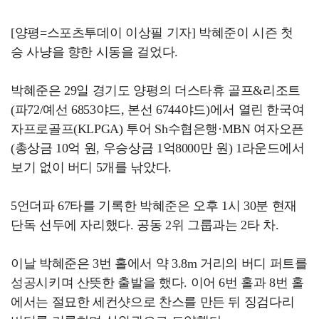
[양평=스포츠투데이 이상필 기자] 박혜준이 시즌 첫
승 사냥을 향한 시동을 걸었다.
박혜준은 29일 경기도 양평의 더스타휴 골프&리조트
(파72/예선 6853야드, 본선 6744야드)에서 열린 한국여
자프로골프(KLPGA) 투어 Sh수협은행·MBN 여자오픈
(총상금 10억 원, 우승상금 1억8000만 원) 1라운드에서
보기 없이 버디 5개를 낚았다.
5언더파 67타를 기록한 박혜준은 오후 1시 30분 현재
단독 선두에 자리했다. 공동 2위 그룹과는 2타 차.
이날 박혜준은 3번 홀에서 약 3.8m 거리의 버디 퍼트를
성공시키며 산뜻한 출발을 했다. 이어 6번 홀과 8번 홀
에서는 절묘한 세컨샷으로 찬스를 만든 뒤 징검다리