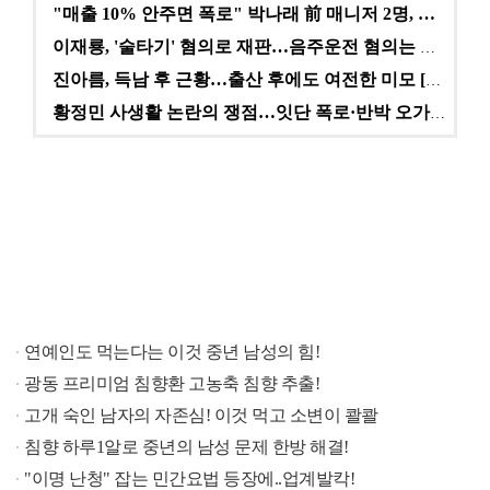
"매출 10% 안주면 폭로" 박나래 前 매니저 2명, …
이재룡, '술타기' 혐의로 재판…음주운전 혐의는 미적용…
진아름, 득남 후 근황…출산 후에도 여전한 미모 [스타…
황정민 사생활 논란의 쟁점…잇단 폭로·반박 오가는 소모…