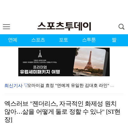
연예
스포츠
포토
스투툰
짤
최신기사 ▽
오마이걸 효정 "연예계 유일한 김대호 라인" 선언…멤버…
'우리동네 전성시대' 딘딘, 첫 촬영부터 멘붕…시작부터…
엑스러브 "젠더리스, 자극적인 화제성 원치
서장훈 감독 "내 능력 부족" 자책하게 만든 펜타곤과의…
않아…삶을 어떻게 둘로 정할 수 있나" [ST현
정해인X강하늘X이청아X유재명X김선영 뭉쳤다…'아가미',…
장]
[ST포토] 더울 때 만나는 아이스쇼