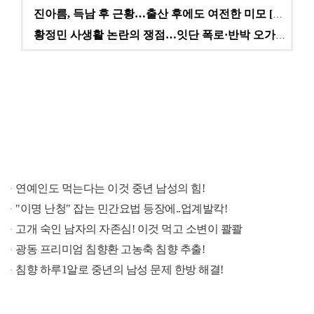
진아름, 득남 후 근황…출산 후에도 여전한 미모 [스타…
황정민 사생활 논란의 쟁점…잇단 폭로·반박 오가는 소모…