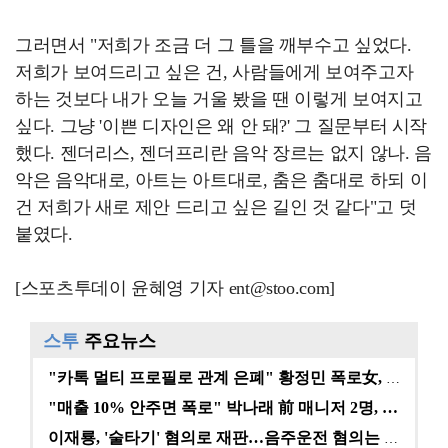
그러면서 "저희가 조금 더 그 틀을 깨부수고 싶었다.
저희가 보여드리고 싶은 건, 사람들에게 보여주고자
하는 것보다 내가 오늘 거울 봤을 땐 이렇게 보여지고
싶다. 그냥 '이쁜 디자인은 왜 안 돼?' 그 질문부터 시작
했다. 젠더리스, 젠더프리란 음악 장르는 없지 않나. 음
악은 음악대로, 아트는 아트대로, 춤은 춤대로 하되 이
건 저희가 새로 제안 드리고 싶은 길인 것 같다"고 덧
붙였다.
[스포츠투데이 윤혜영 기자 ent@stoo.com]
스투
주요뉴스
"카톡 멀티 프로필로 관계 은폐" 황정민 폭로女, 문자…
"매출 10% 안주면 폭로" 박나래 前 매니저 2명, …
이재룡, '술타기' 혐의로 재판…음주운전 혐의는 미적용…