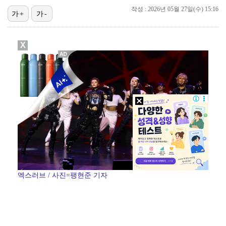
작성 : 2026년 05월 27일(수) 15:16
가+
가-
[ST포토] 마서영, 나이스 퍼팅
[ST포토] 정지효, 반가운 손인사
X
[ST포토] 차준환 안무 참여로 높아진 퀄리티
'오징어 게임' 미국판 스핀오프, 제작 무산설 "넷플릭…
[ST포토] 김새로미, 방향이 좋다
엑스러브 / 사진=팽현준 기자