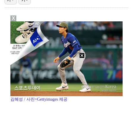
기록적인 폭염에 멈췄던 KBO, 11일부터 순위 경쟁 …
X
고영욱, 도 넘은 저격 논란…이번엔 박하선에 "감당 안…
'선업튀' 서혜원, 결혼 4개월 만에 임신 경사 "행복…
경찰, 대한축구협회 '심판 성접대 논란' 수사 여부 검…
정연, JYP엔터 떠나 새 시작 "가장 큰 중심 트와이…
김혜성 / 사진=Gettyimages 제공