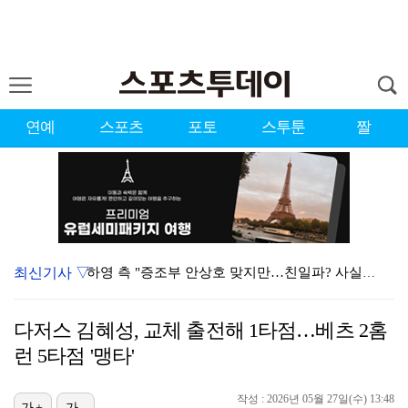
연예
스포츠
포토
스투툰
짤
최신기사 ▽
하영 측 "증조부 안상호 맞지만…친일파? 사실무근" […
'방송 출연' 유명 산부인과 원장, 프로포폴 셀프 투약…
다저스 김혜성, 교체 출전해 1타점…베츠 2홈
"스토킹 피해자" 황정민VS"2억대 손해배상" A 씨,…
런 5타점 '맹타'
"블랙핑크 데뷔 10주년 행사로 국중박 입장 통제"…문…
작성 : 2026년 05월 27일(수) 13:48
가+
가-
김지원, 어린이병원에 1억원 쾌척 "'닥터X' 촬영 중…