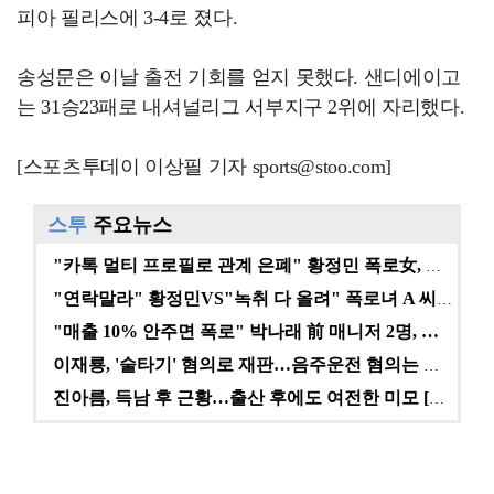
피아 필리스에 3-4로 졌다.
송성문은 이날 출전 기회를 얻지 못했다. 샌디에이고
는 31승23패로 내셔널리그 서부지구 2위에 자리했다.
[스포츠투데이 이상필 기자 sports@stoo.com]
스투
주요뉴스
"카톡 멀티 프로필로 관계 은폐" 황정민 폭로女, 문자…
"연락말라" 황정민VS"녹취 다 올려" 폭로녀 A 씨,…
"매출 10% 안주면 폭로" 박나래 前 매니저 2명, …
이재룡, '술타기' 혐의로 재판…음주운전 혐의는 미적용…
진아름, 득남 후 근황…출산 후에도 여전한 미모 [스타…