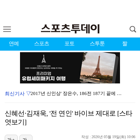
연예
스포츠
포토
스투툰
짤
최신기사 ▽
'2017년 신인상' 장은수, 186전 187기 끝에 …
제니 "남자에 먼저 메시지 안 보내, 동거? 여기까지만…
신혜선·김재욱, '전 연인' 바이브 제대로 [스타
[ST포토] 장은수, 2026 KLPGA WINNER
엿보기]
'이런 엿같은 사랑' 정해인, 츄리닝 비주얼도 완벽 "…
작성 : 2026년 05월 19일(화) 10:06
가+
가-
'결혼의 완성' 남궁민→이설, 굿바이 인사 "마지막까지…