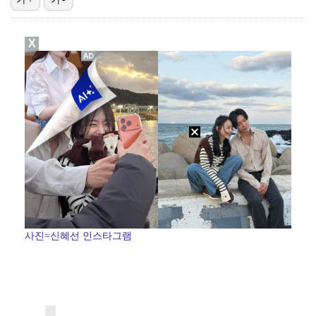
'유부녀 킬러' 무진성, 천재 해커의 냉철·허당미 오가…
X
스윙스, 배우 도전하더니 마동석과 투샷 "마침내 만났다…
'런닝맨' 홍진호, 안검하수 재수술+요요 온 근황 "주…
[ST포토] 장은수, KLPGA 첫 우승
[ST포토] 장은수, 선수들과 다함께
사진=신혜선 인스타그램