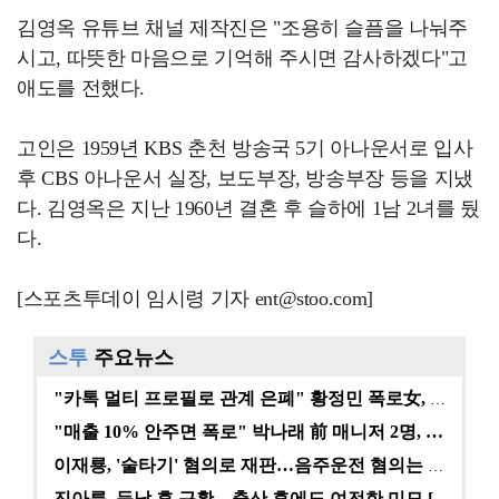
김영옥 유튜브 채널 제작진은 "조용히 슬픔을 나눠주
시고, 따뜻한 마음으로 기억해 주시면 감사하겠다"고
애도를 전했다.
고인은 1959년 KBS 춘천 방송국 5기 아나운서로 입사
후 CBS 아나운서 실장, 보도부장, 방송부장 등을 지냈
다. 김영옥은 지난 1960년 결혼 후 슬하에 1남 2녀를 뒀
다.
[스포츠투데이 임시령 기자 ent@stoo.com]
스투
주요뉴스
"카톡 멀티 프로필로 관계 은폐" 황정민 폭로女, 문자…
"매출 10% 안주면 폭로" 박나래 前 매니저 2명, …
이재룡, '술타기' 혐의로 재판…음주운전 혐의는 미적용…