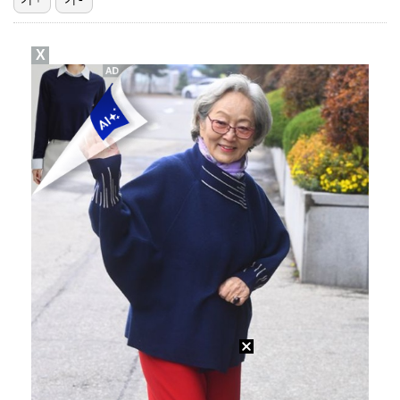
[ST포토] 정지효, 반가운 손인사
X
[ST포토] 더울 때 만나는 아이스쇼
진세연, 전속계약 종료…FA 시장 나왔다 [공식]
[ST포토] 마서영, 나이스 퍼팅
[ST포토] 정지효, 홀컵으로 쏙~