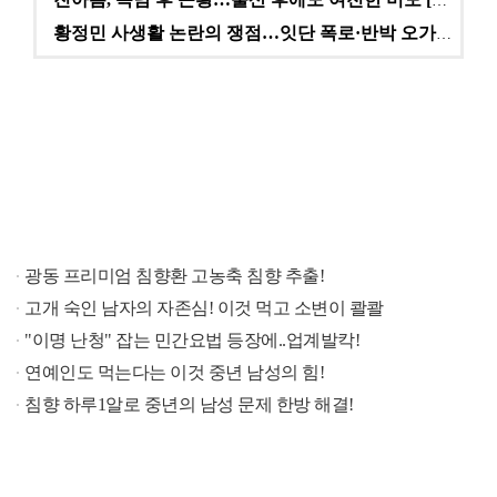
진아름, 득남 후 근황…출산 후에도 여전한 미모 [스타…
황정민 사생활 논란의 쟁점…잇단 폭로·반박 오가는 소모…