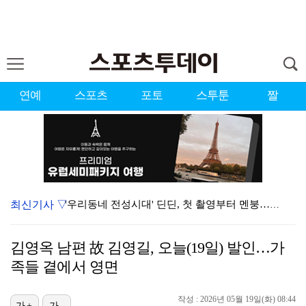
연예
스포츠
포토
스투툰
짤
최신기사 ▽
'우리동네 전성시대' 딘딘, 첫 촬영부터 멘붕…시작부터…
오마이걸 효정 "연예계 유일한 김대호 라인" 선언…멤버…
김영옥 남편 故 김영길, 오늘(19일) 발인…가
서장훈 감독 "내 능력 부족" 자책하게 만든 펜타곤과의…
족들 곁에서 영면
정해인X강하늘X이청아X유재명X김선영 뭉쳤다…'아가미',…
작성 : 2026년 05월 19일(화) 08:44
가+
가-
'오징어 게임' 미국판 스핀오프, 제작 무산설 "넷플릭…