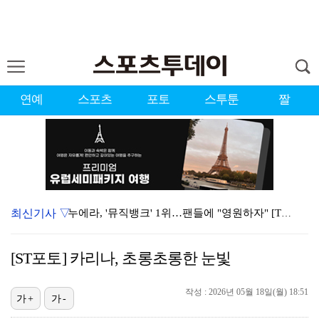
연예
스포츠
포토
스투툰
짤
최신기사 ▽
누에라, '뮤직뱅크' 1위…팬들에 "영원하자" [TV캡…
강채연, 제주삼다수 2R 깜짝 선두 도약…박민지 공동 …
[ST포토] 카리나, 초롱초롱한 눈빛
서장훈 감독 "내 능력 부족" 자책하게 만든 펜타곤과의…
작성 : 2026년 05월 18일(월) 18:51
폭발까지 5분…안보현·정은채, 목숨 건 사투 시작(재벌…
가+
가-
대한축구협회의 '심판 성접대'…최악의 경우 런던 올림픽…