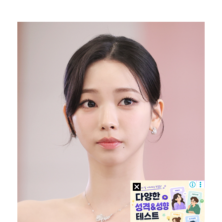
이강인, 아틀레티코 마드리드 첫 훈련 진행…9일 맨시티…
폭발물 지킨 안보현, '악마 교관' 정은채와 재회(재벌…
대놓고 '심판 마사지'로 결재 받기도…최종 결재권자는 …
'1라운드 115위' 김민별, 2라운드 7타 줄이며 7…
외신까지 퍼지고 있는 축구협회 성접대 논란…2002 한…