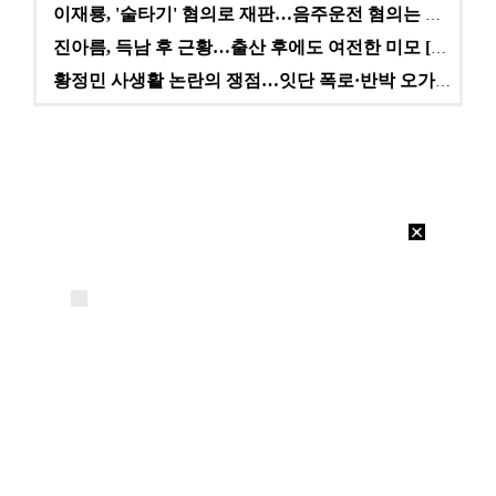
이재룡, '술타기' 혐의로 재판…음주운전 혐의는 미적용…
진아름, 득남 후 근황…출산 후에도 여전한 미모 [스타…
황정민 사생활 논란의 쟁점…잇단 폭로·반박 오가는 소모…