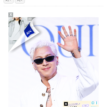
김혜성, 트리플A서 연장 10회에 안타 생산…4경기 연…
X
김지원, 어린이병원에 1억원 쾌척 "'닥터X' 촬영 중…
고영욱, 도 넘은 저격 논란…이번엔 박하선에 "감당 안…
기록적인 폭염에 멈췄던 KBO, 11일부터 순위 경쟁 …
경찰, 대한축구협회 '심판 성접대 논란' 수사 여부 검…