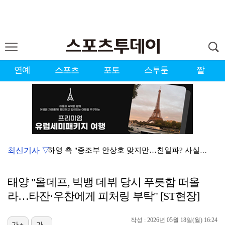
연예
스포츠
포토
스투툰
짤
최신기사 ▽
하영 측 "증조부 안상호 맞지만…친일파? 사실무근" […
'방송 출연' 유명 산부인과 원장, 프로포폴 셀프 투약…
태양 "올데프, 빅뱅 데뷔 당시 푸릇함 떠올
"아예 다른 관계잖아"…황정민 폭로자, 팬 주장에 반박…
라…타잔·우찬에게 피처링 부탁" [ST현장]
"스토킹 피해자" 황정민VS"2억대 손해배상" A 씨,…
작성 : 2026년 05월 18일(월) 16:24
가+
가-
"블랙핑크 데뷔 10주년 행사로 국중박 입장 통제"…문…