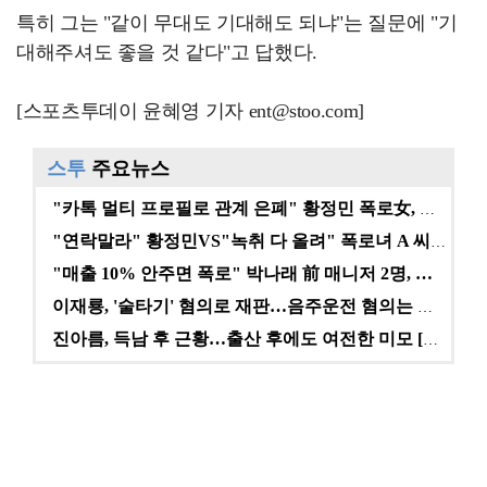
특히 그는 "같이 무대도 기대해도 되냐"는 질문에 "기
대해주셔도 좋을 것 같다"고 답했다.
[스포츠투데이 윤혜영 기자 ent@stoo.com]
스투
주요뉴스
"카톡 멀티 프로필로 관계 은폐" 황정민 폭로女, 문자…
"연락말라" 황정민VS"녹취 다 올려" 폭로녀 A 씨,…
"매출 10% 안주면 폭로" 박나래 前 매니저 2명, …
이재룡, '술타기' 혐의로 재판…음주운전 혐의는 미적용…
진아름, 득남 후 근황…출산 후에도 여전한 미모 [스타…