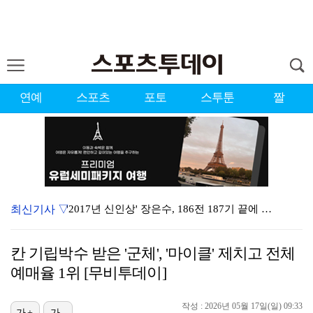
연예
스포츠
포토
스투툰
짤
최신기사 ▽
'2017년 신인상' 장은수, 186전 187기 끝에 …
'유부녀 킬러' 무진성, 천재 해커의 냉철·허당미 오가…
칸 기립박수 받은 '군체', '마이클' 제치고 전체
'이런 엿같은 사랑' 정해인, 츄리닝 비주얼도 완벽 "…
예매율 1위 [무비투데이]
제니 "남자에 먼저 메시지 안 보내, 동거? 여기까지만…
작성 : 2026년 05월 17일(일) 09:33
[ST포토] 장은수, 2026 KLPGA WINNER
가+
가-