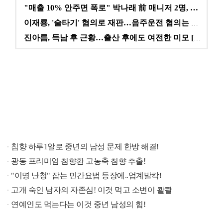
"매출 10% 안주면 폭로" 박나래 前 매니저 2명, …
이재룡, '술타기' 혐의로 재판…음주운전 혐의는 미적용…
진아름, 득남 후 근황…출산 후에도 여전한 미모 [스타…