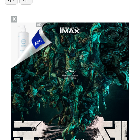
스윙스, 배우 도전하더니 마동석과 투샷 "마침내 만났다…
X
[ST포토] 장은수, 선수들과 다함께
[ST포토] 장은수, 우승 축하 물허벅 세레머니
[ST포토] 장은수, KLPGA 첫 우승
[ST포토] 눈물 훔치는 장은수