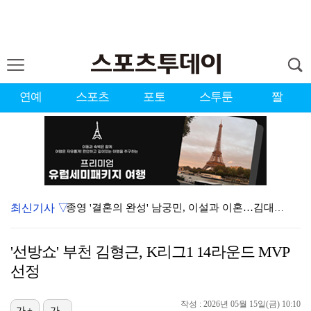
연예
스포츠
포토
스투툰
짤
최신기사 ▽
종영 '결혼의 완성' 남궁민, 이설과 이혼…김대명·우지…
[ST포토] 도겸-민규-정한, '우리는 맨시티 팬'
'선방쇼' 부천 김형근, K리그1 14라운드 MVP
'미우새' 탁재훈, 50대 마지막 생일날 '아근진' 폐…
선정
이강인 "한국 축구, 어려운 상황이지만…좋은 모습도 봐…
작성 : 2026년 05월 15일(금) 10:10
가+
가-
'7번' 이강인, 한국 팬들 앞에서 AT마드리드 데뷔……