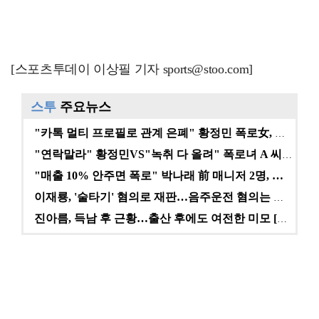
[스포츠투데이 이상필 기자 sports@stoo.com]
스투
주요뉴스
"카톡 멀티 프로필로 관계 은폐" 황정민 폭로女, 문자…
"연락말라" 황정민VS"녹취 다 올려" 폭로녀 A 씨,…
"매출 10% 안주면 폭로" 박나래 前 매니저 2명, …
이재룡, '술타기' 혐의로 재판…음주운전 혐의는 미적용…
진아름, 득남 후 근황…출산 후에도 여전한 미모 [스타…