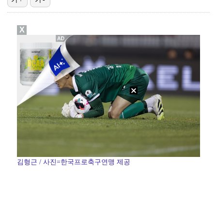
[ST포토] 리센느 리브, '인형이야 사람이야'
X
[ST포토] 리센느 메이, '안녕~'
한소희, 청순미 벗고 파격 탈색 머리…강렬 아우라 [스…
[ST포토] 제나, '경주공주'
[ST포토] 이강인, 경기서 만난 '2살 절친형' 돈나…
김형근 / 사진=한국프로축구연맹 제공