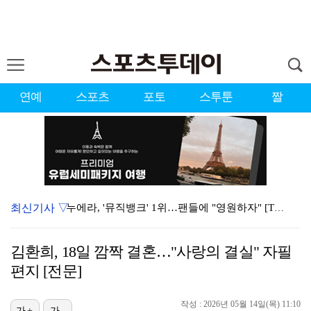
연예
스포츠
포토
스투툰
짤
최신기사 ▽
누에라, '뮤직뱅크' 1위…팬들에 "영원하자" [TV캡…
서장훈 감독 "내 능력 부족" 자책하게 만든 펜타곤과의…
김환희, 18일 깜짝 결혼…"사랑의 결실" 자필
대한축구협회의 '심판 성접대'…최악의 경우 런던 올림픽…
편지 [전문]
강채연, 제주삼다수 2R 깜짝 선두 도약…박민지 공동 …
작성 : 2026년 05월 14일(목) 11:10
가+
가-
폭발까지 5분…안보현·정은채, 목숨 건 사투 시작(재벌…