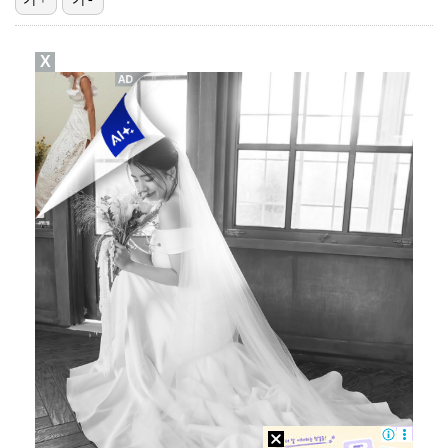
폭발물 지킨 안보현, '악마 교관' 정은채와 재회(재벌…
X
대놓고 '심판 마사지'로 결재 받기도…최종 결재권자는 …
진세연, 전속계약 종료…FA 시장 나왔다 [공식]
'1라운드 115위' 김민별, 2라운드 7타 줄이며 7…
이강인, 아틀레티코 마드리드 첫 훈련 진행…9일 맨시티…