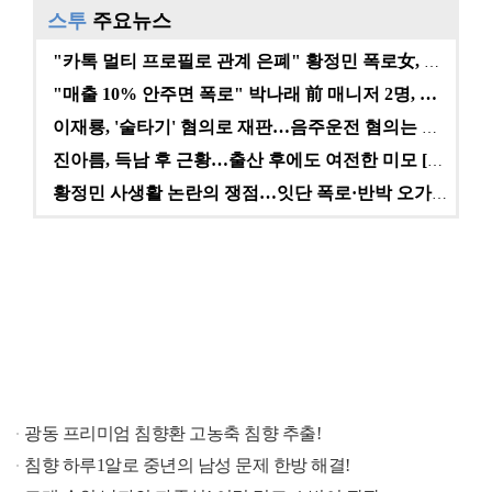
스투
주요뉴스
"카톡 멀티 프로필로 관계 은폐" 황정민 폭로女, 문자…
"매출 10% 안주면 폭로" 박나래 前 매니저 2명, …
이재룡, '술타기' 혐의로 재판…음주운전 혐의는 미적용…
진아름, 득남 후 근황…출산 후에도 여전한 미모 [스타…
황정민 사생활 논란의 쟁점…잇단 폭로·반박 오가는 소모…