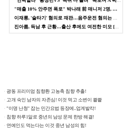
"연락말라" 황정민VS"녹취 다 올려" 폭로녀 A 씨,…
"매출 10% 안주면 폭로" 박나래 前 매니저 2명, …
이재룡, '술타기' 혐의로 재판…음주운전 혐의는 미적용…
진아름, 득남 후 근황…출산 후에도 여전한 미모 [스타…