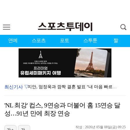
연예
스포츠
포토
스투툰
짤
최신기사 ▽
지안, 엄정욱과 깜짝 결혼 발표 "내 마음 빠르게 사로…
'남자 농구 에이스' 이현중, 뉴올리언스·보스턴 미니캠…
'NL 최강' 컵스, 9연승과 더불어 홈 15연승 달
고우석, 트리플A서 2이닝 2K 퍼펙트 호투…2경기 연…
성…91년 만에 최장 연승
[ST포토] 서교림, 목표지점까지 정확하게
작성 : 2026년 05월 08일(금) 09:25
[ST포토] 최정원, 강하게 때린다
가+
가-