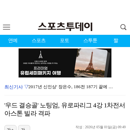
연예
스포츠
포토
스투툰
짤
최신기사 ▽
'2017년 신인상' 장은수, 186전 187기 끝에 …
'이강인 벤치 출발' AT마드리드, 맨시티전 선발 라인…
'우드 결승골' 노팅엄, 유로파리그 4강 1차전서
'이런 엿같은 사랑' 정해인, 츄리닝 비주얼도 완벽 "…
아스톤 빌라 격파
제니 "남자에 먼저 메시지 안 보내, 동거? 여기까지만…
작성 : 2026년 05월 01일(금) 09:49
가+
가-
'결혼의 완성' 남궁민→이설, 굿바이 인사 "마지막까지…