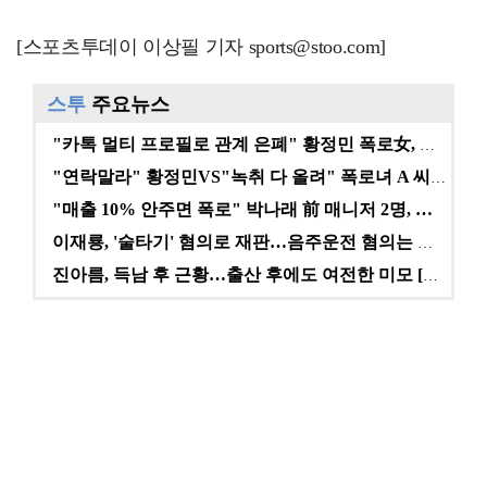
[스포츠투데이 이상필 기자 sports@stoo.com]
스투
주요뉴스
"카톡 멀티 프로필로 관계 은폐" 황정민 폭로女, 문자…
"연락말라" 황정민VS"녹취 다 올려" 폭로녀 A 씨,…
"매출 10% 안주면 폭로" 박나래 前 매니저 2명, …
이재룡, '술타기' 혐의로 재판…음주운전 혐의는 미적용…
진아름, 득남 후 근황…출산 후에도 여전한 미모 [스타…