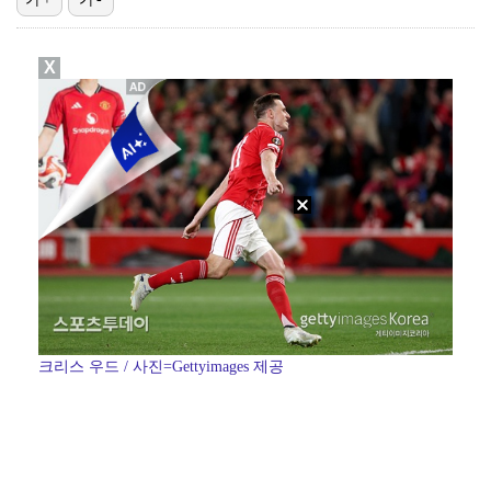
스윙스, 배우 도전하더니 마동석과 투샷 "마침내 만났다…
X
'런닝맨' 홍진호, 안검하수 재수술+요요 온 근황 "주…
[ST포토] 장은수, KLPGA 첫 우승
[ST포토] 장은수, 우승 축하 물허벅 세레머니
[ST포토] 장은수, 선수들과 다함께
크리스 우드 / 사진=Gettyimages 제공