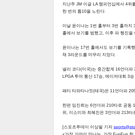
지난주 JM 이글 LA 챔피언십에서 4위
한 번의 톱10을 노린다.
이날 윤이나는 1번 홀부터 3번 홀까지 
홀에서 보기를 범했고, 이후 파 행진을
윤이나는 17번 홀에서도 보기를 기록했
체
인
채 3라운드를 마무리 지었다.
넬리 코다(미국)는 중간합계 16언더파 
LPGA 투어 통산 17승, 메이저대회 3
패티 타와타나낏(태국)은 11언더파 20
한편 임진희는 6언더파 210타로 공동 1
위, 이소미와 최혜진은 3언더파 213타
[스포츠투데이 이상필 기자
sports@st
<가장 가까이 만나는, 가장 FunFun 