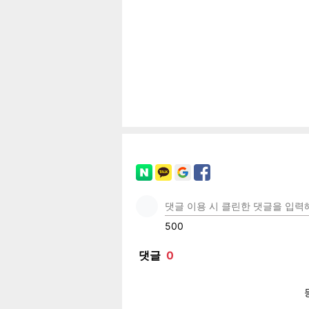
공유
유
로그
페이
트위
카카
밴드
네이