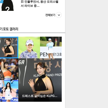
日 인플루언서, 용산 오피스텔
서 라이브 중…
스투펀
US
이 본 뉴스
스포츠
포토
드레스로 갈아입은 KLPGA …