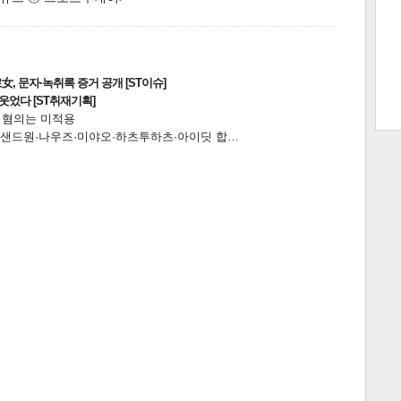
트 크
트 축
사
하기
보기
, 문자·녹취록 증거 공개 [ST이슈]
웃었다 [ST취재기획]
스
전 혐의는 미적용
…앰퍼샌드원·나우즈·미야오·하츠투하츠·아이딧 합…