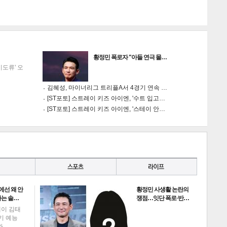
황정민 폭로자 "아들 연극 몰…
이도류' 오
김혜성, 마이너리그 트리플A서 4경기 연속 …
[ST포토] 스트레이 키즈 아이엔, '수트 입고…
[ST포토] 스트레이 키즈 아이엔, '스테이 안…
에선 왜 안
황정민 사생활 논란의
나는 솔…
쟁점…잇단 폭로·반…
데이 김태
인기 예능
'와…