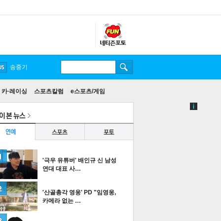
송중기
카·레이싱
스포츠칼럼
e스포츠/게임
'극우 유튜버' 배인규 신 남성
연대 대표 사…
'산골총각 영웅' PD "임영웅,
카메라 없는 …