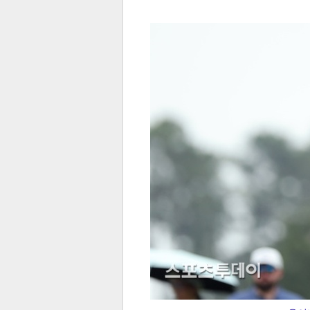
전
로그
즐겨찾기
많이 본 뉴스
최신 뉴스
연예
스포
페이
트위
댓글
밴드
네이