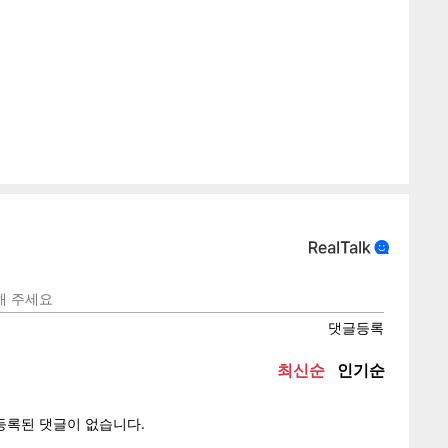
게
소
텍스
텍스
url 복
인쇄
목록