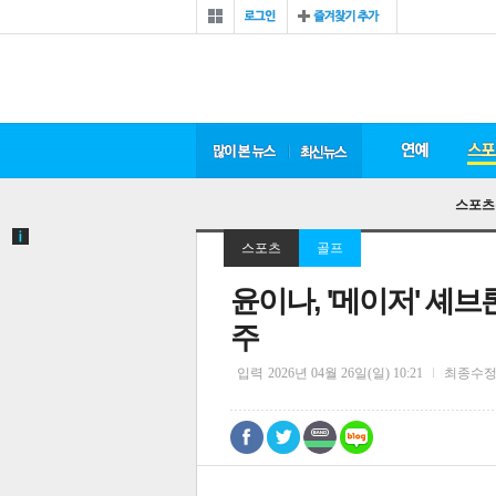
스포츠
스포츠
골프
윤이나, '메이저' 셰브
주
입력
2026년 04월 26일(일) 10:21
최종수
0