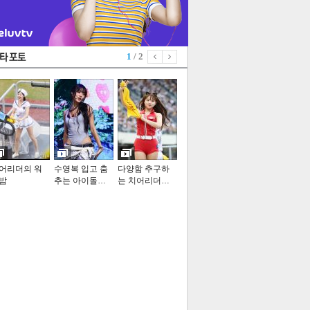
1
/ 2
어리더의 워
수영복 입고 춤
다양함 추구하
밤
추는 아이돌…
는 치어리더…