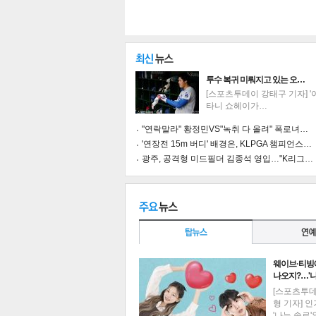
투수 복귀 미뤄지고 있는 오…
[스포츠투데이 강태구 기자] '
타니 쇼헤이가…
"연락말라" 황정민VS"녹취 다 올려" 폭로녀…
'연장전 15m 버디' 배경은, KLPGA 챔피언스…
광주, 공격형 미드필더 김종석 영입…"K리그…
기
웨이브·티빙
나오지?…'
[스포츠투
형 기자] 
'나는 솔로