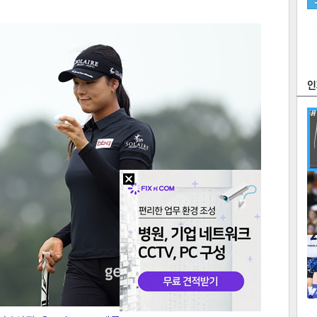
츠
라이프
포토
만화
FOC
많
연예
1
2
텍스
텍스
url 복
인쇄
목록