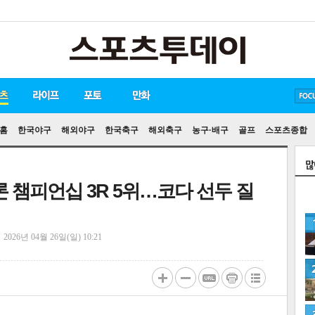
방탄소년단
손흥민
유아인
홈
한국야구
해외야구
한국축구
해외축구
농구·배구
골프
스포츠종합
론 챔피언십 3R 5위…코다 선두 질
정
2026년 04월 26일(일) 10:21