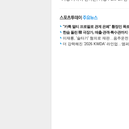
스북
터 공
달기
공유
버블
"카톡 멀티 프로필로 관계 은폐" 황정민 폭로女
한숨 돌린 韓 극장가, 매출·관객·특수관까지 
이재룡, '술타기' 혐의로 재판…음주운
더 강력해진 '2026 KWDA' 라인업