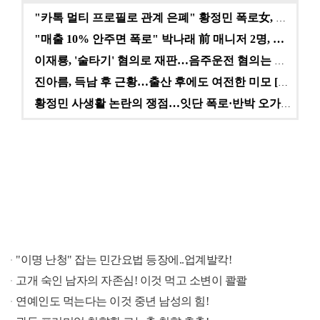
"카톡 멀티 프로필로 관계 은폐" 황정민 폭로女, 문자…
"매출 10% 안주면 폭로" 박나래 前 매니저 2명, …
이재룡, '술타기' 혐의로 재판…음주운전 혐의는 미적용…
진아름, 득남 후 근황…출산 후에도 여전한 미모 [스타…
황정민 사생활 논란의 쟁점…잇단 폭로·반박 오가는 소모…