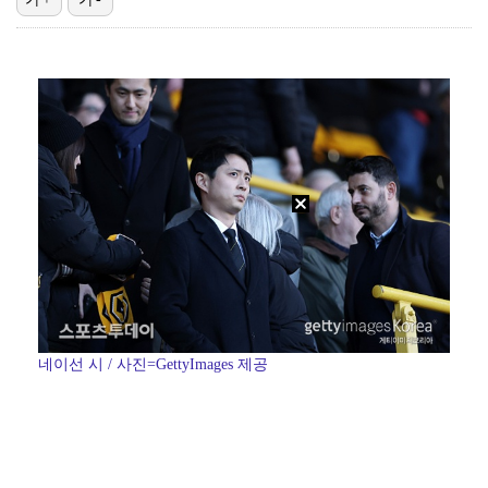
박문성 "축구협회 성접대 의혹? 사실이면 국제 망신…사…
폭로자 "황정민, 본인 말에 책임져야…내가 사생활에 초…
"기분 맞춰주려고" 축구협회, 외국인 심판 성접대 의혹…
'주장 완장' 김민재, 한국 떠나기 전 뮌헨 동료들에게…
방은희, 6년 지나도 생생한 母 고독사 아픔…끝내 오열…
네이선 시 / 사진=GettyImages 제공