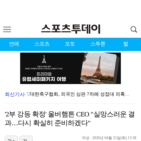
연예
스포츠
포토
스투툰
짤
최신기사 ▽
대한축구협회, 외국인 심판 7차례 성접대 의혹…이 기간…
청문회부터 압수수색·심판 성접대 의혹까지…월드컵 탈락이…
'2부 강등 확정' 울버햄튼 CEO "실망스러운 결
3승 사냥 시동 건 서교림 "샷·퍼트 만족스러워…좋은 …
과…다시 확실히 준비하겠다"
"우산으로 때려"vs"그런 적 없다"…23기 부부 엇갈…
작성 : 2026년 04월 21일(화) 13:38
가+
가-
박지훈, 9월 잠실실내체육관서 앙코르 콘서트 개최