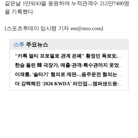
같은날 1만9243을 동원하며 누적관객수 212만7400명
을 기록했다.
[스포츠투데이 임시령 기자 ent@stoo.com]
스투
주요뉴스
"카톡 멀티 프로필로 관계 은폐" 황정민 폭로女, 문자…
한숨 돌린 韓 극장가, 매출·관객·특수관까지 웃었다 […
이재룡, '술타기' 혐의로 재판…음주운전 혐의는 미적용…
더 강력해진 '2026 KWDA' 라인업…앰퍼샌드원·나…