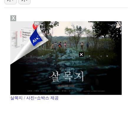
이강인, 드디어 아틀레티코 선수단과 만났다…시메오네 감…
X
김혜성, 마이너리그 트리플A서 4경기 연속 무안타 침묵…
'나솔' 24기 옥순, 출연료 미지급 폭로 "1년 넘게…
광주, 공격형 미드필더 김종석 영입…"K리그1 뛸 기회…
'오디세이'·'스파이더맨4', 박스오피스 투톱…기록 경…
살목지 / 사진=쇼박스 제공