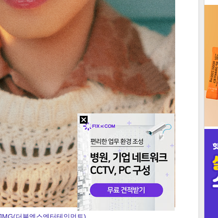
3
인
JMG(더블엑스엔터테인먼트)