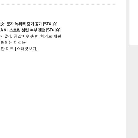
트 크
트 축
사
하기
보기
, 문자·녹취록 증거 공개 [ST이슈]
 씨, 스토킹 성립 여부 쟁점 [ST이슈]
니저 2명, 공갈미수·횡령 혐의로 재판
스
전 혐의는 미적용
한 미모 [스타엿보기]