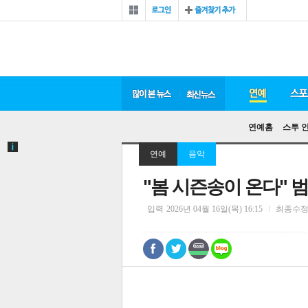
연예홈
스투 
연예
음악
"봄 시즌송이 온다" 범
입력
2026년 04월 16일(목) 16:15
최종수
0