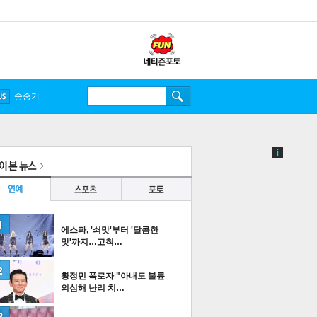
송중기
에스파, '쇠맛'부터 '달콤한
맛'까지…고척…
황정민 폭로자 "아내도 불륜
의심해 난리 치…