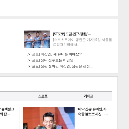
[ST포토] 도겸-민규-정한, '…
[스포츠투데이 팽현준 기자] 9일 서울월
드컵경기장에서…
[ST포토] 이강인, '새 유니폼 어때요?'
[ST포토] 상대 선수보는 이강인
[ST포토] 심판 찾아간 이강인, 심판은 진정…
란' 블랙핑크
'마약 집유' 유아인, 자
과와 잡…
숙 중 볼뽀뽀 사진……