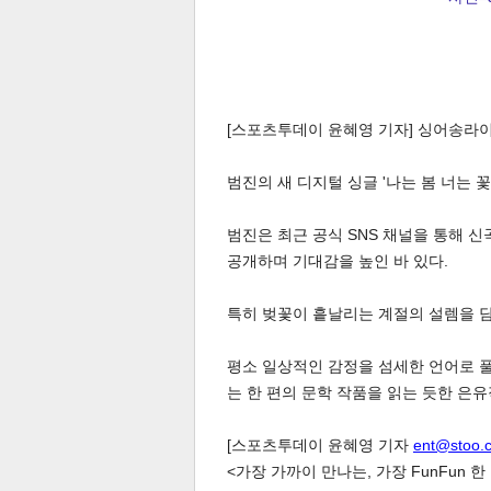
[스포츠투데이 윤혜영 기자] 싱어송라
체
인
범진의 새 디지털 싱글 '나는 봄 너는 꽃
범진은 최근 공식 SNS 채널을 통해 
공개하며 기대감을 높인 바 있다.
특히 벚꽃이 흩날리는 계절의 설렘을 
평소 일상적인 감정을 섬세한 언어로 
는 한 편의 문학 작품을 읽는 듯한 은
[스포츠투데이 윤혜영 기자
ent@stoo.
<가장 가까이 만나는, 가장 FunFun 