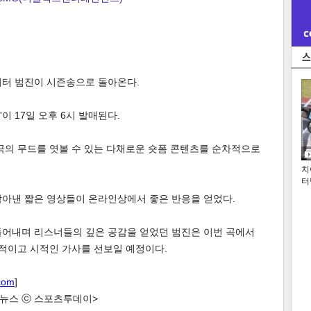
이터 범진이 시즌송으로 돌아온다.
'이 17일 오후 6시 발매된다.
신곡의 무드를 엿볼 수 있는 다채로운 숏폼 콘텐츠를 순차적으로
치
터
담아낸 짧은 영상들이 온라인상에서 좋은 반응을 얻었다.
풀어내며 리스너들의 깊은 공감을 얻었던 범진은 이번 곡에서
유적이고 시적인 가사를 선보일 예정이다.
com
]
한 뉴스 ⓒ 스포츠투데이>