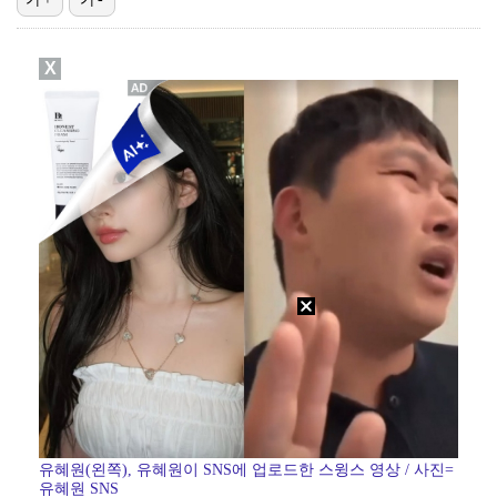
'유부녀 킬러' 무진성, 천재 해커의 냉철·허당미 오가…
X
스윙스, 배우 도전하더니 마동석과 투샷 "마침내 만났다…
'런닝맨' 홍진호, 안검하수 재수술+요요 온 근황 "주…
[ST포토] 장은수, KLPGA 첫 우승
[ST포토] 장은수, 우승 축하 물허벅 세레머니
유혜원(왼쪽), 유혜원이 SNS에 업로드한 스윙스 영상 / 사진=
유혜원 SNS