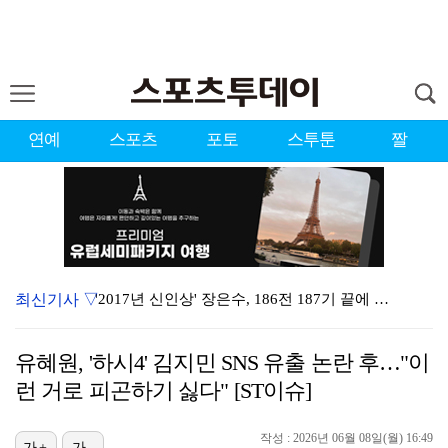
연예
스포츠
포토
스투툰
짤
최신기사 ▽
'2017년 신인상' 장은수, 186전 187기 끝에 …
[ST포토] 장은수, 2026 KLPGA WINNER
유혜원, '하시4' 김지민 SNS 유출 논란 후…"이
'이런 엿같은 사랑' 정해인, 츄리닝 비주얼도 완벽 "…
런 거로 피곤하기 싫다" [ST이슈]
제니 "남자에 먼저 메시지 안 보내, 동거? 여기까지만…
작성 : 2026년 06월 08일(월) 16:49
가+
가-
'결혼의 완성' 남궁민→이설, 굿바이 인사 "마지막까지…