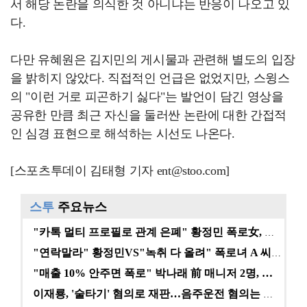
서 해당 논란을 의식한 것 아니냐는 반응이 나오고 있
다.
다만 유혜원은 김지민의 게시물과 관련해 별도의 입장
을 밝히지 않았다. 직접적인 언급은 없었지만, 스윙스
의 "이런 거로 피곤하기 싫다"는 발언이 담긴 영상을
공유한 만큼 최근 자신을 둘러싼 논란에 대한 간접적
인 심경 표현으로 해석하는 시선도 나온다.
[스포츠투데이 김태형 기자 ent@stoo.com]
스투
주요뉴스
"카톡 멀티 프로필로 관계 은폐" 황정민 폭로女, 문자…
"연락말라" 황정민VS"녹취 다 올려" 폭로녀 A 씨,…
"매출 10% 안주면 폭로" 박나래 前 매니저 2명, …
이재룡, '술타기' 혐의로 재판…음주운전 혐의는 미적용…