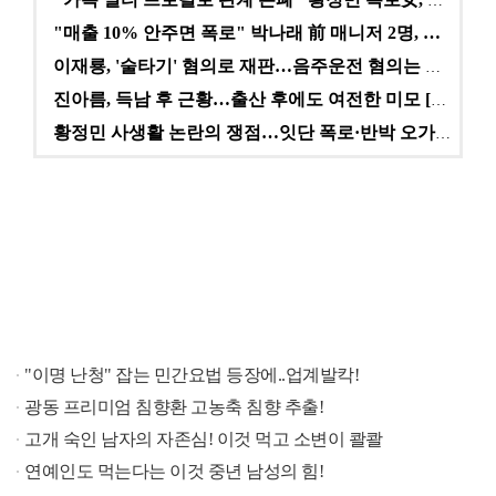
"카톡 멀티 프로필로 관계 은폐" 황정민 폭로女, 문자…
"매출 10% 안주면 폭로" 박나래 前 매니저 2명, …
이재룡, '술타기' 혐의로 재판…음주운전 혐의는 미적용…
진아름, 득남 후 근황…출산 후에도 여전한 미모 [스타…
황정민 사생활 논란의 쟁점…잇단 폭로·반박 오가는 소모…