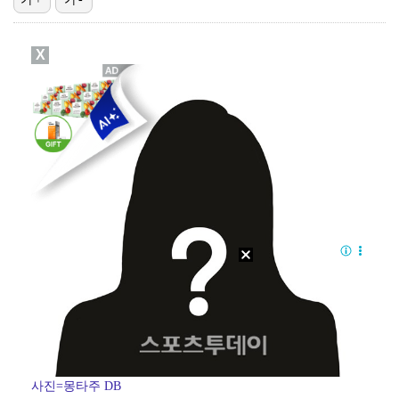
폭발물 지킨 안보현, '악마 교관' 정은채와 재회(재벌…
X
태국에서 새 도전 시작하는 박항서 감독 "원팀 만들어 …
외신까지 퍼지고 있는 축구협회 성접대 논란…2002 한…
대놓고 '심판 마사지'로 결재 받기도…최종 결재권자는 …
'1라운드 115위' 김민별, 2라운드 7타 줄이며 7…
사진=몽타주 DB