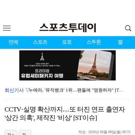
연예
스포츠
포토
스투툰
짤
최신기사 ▽
누에라, '뮤직뱅크' 1위…팬들에 "영원하자" [TV캡…
강채연, 제주삼다수 2R 깜짝 선두 도약…박민지 공동 …
CCTV·실명 확산까지…또 터진 연프 출연자
폭발까지 5분…안보현·정은채, 목숨 건 사투 시작(재벌…
'상간 의혹', 제작진 '비상' [ST이슈]
이강인, 아틀레티코 마드리드 첫 훈련 진행…9일 맨시티…
작성 : 2026년 06월 08일(월) 09:55
가+
가-
대한축구협회의 '심판 성접대'…최악의 경우 런던 올림픽…