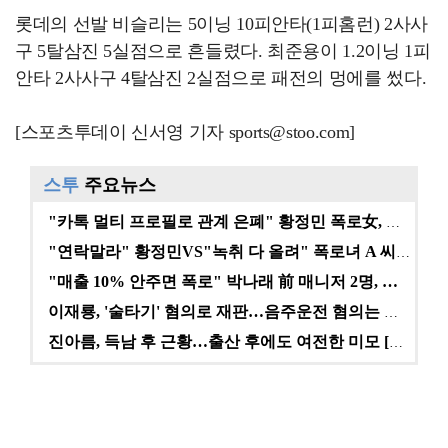
롯데의 선발 비슬리는 5이닝 10피안타(1피홈런) 2사사
구 5탈삼진 5실점으로 흔들렸다. 최준용이 1.2이닝 1피
안타 2사사구 4탈삼진 2실점으로 패전의 멍에를 썼다.
[스포츠투데이 신서영 기자 sports@stoo.com]
스투
주요뉴스
"카톡 멀티 프로필로 관계 은폐" 황정민 폭로女, 문자…
"연락말라" 황정민VS"녹취 다 올려" 폭로녀 A 씨,…
"매출 10% 안주면 폭로" 박나래 前 매니저 2명, …
이재룡, '술타기' 혐의로 재판…음주운전 혐의는 미적용…
진아름, 득남 후 근황…출산 후에도 여전한 미모 [스타…