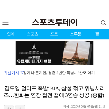
연예
스포츠
포토
스투툰
짤
최신기사 ▽
김기리·문지인, 결혼 2년만 득남…"산모·아기 모두 건…
'사랑이 온다', 시청률 15% 돌파…자체 최고
'김도영 멀티포 폭발' KIA, 삼성 꺾고 위닝시리
1위 '오디세이', 주말동안 133만명 봤다…'스파이더…
즈…한화는 연장 접전 끝에 3연승 성공 (종합)
'런닝맨' 김지유, 유재석 라인 도전…2049 시청률 …
작성 : 2026년 06월 07일(일) 21:13
가+
가-
'욕망의 덫' 장서희 "인간의 이중성 연기하고팠다…독기…