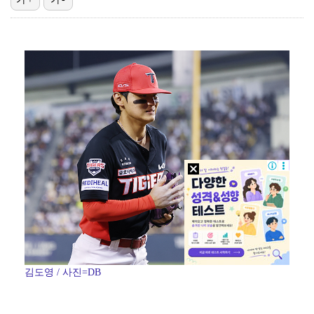
'욕망의 덫' 전혜원 "모든 걸 쏟아야겠다 다짐, 매 …
이설, '결혼의 완성' 종영 소감 "고세윤의 강인함 떠…
'스틸야드 석재 낙하' 프로축구연맹, K리그 전 구단 …
'베니스의 상인' 이상윤, 대극장 꽉 채운 원캐스트 열…
프로당구 PBA 팀리그 2라운드, 화성특례시서 12-2…
김도영 / 사진=DB