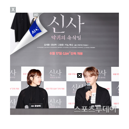
X
대놓고 '심판 마사지'로 결재 받기도…최종 결재권자는 …
'1라운드 115위' 김민별, 2라운드 7타 줄이며 7…
폭발물 지킨 안보현, '악마 교관' 정은채와 재회(재벌…
외신까지 퍼지고 있는 축구협회 성접대 논란…2002 한…
'오징어 게임' 미국판 스핀오프, 제작 무산설 "넷플릭…