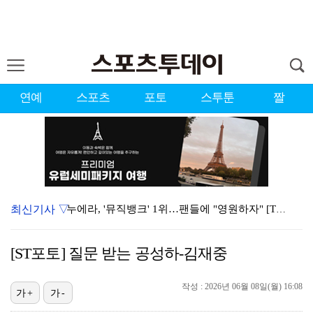
연예
스포츠
포토
스투툰
짤
최신기사 ▽
누에라, '뮤직뱅크' 1위…팬들에 "영원하자" [TV캡…
서장훈 감독 "내 능력 부족" 자책하게 만든 펜타곤과의…
[ST포토] 질문 받는 공성하-김재중
대한축구협회의 '심판 성접대'…최악의 경우 런던 올림픽…
작성 : 2026년 06월 08일(월) 16:08
강채연, 제주삼다수 2R 깜짝 선두 도약…박민지 공동 …
가+
가-
진세연, 전속계약 종료…FA 시장 나왔다 [공식]