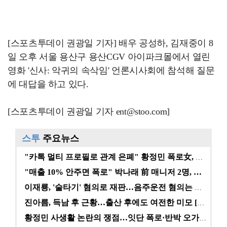
[스포츠투데이 권광일 기자] 배우 공성하, 김재중이 8
일 오후 서울 용산구 용산CGV 아이파크몰에서 열린
영화 '신사: 악귀의 속삭임' 언론시사회에 참석해 질문
에 대답을 하고 있다.
[스포츠투데이 권광일 기자 ent@stoo.com]
스투
주요뉴스
"카톡 멀티 프로필로 관계 은폐" 황정민 폭로女, 문자…
"매출 10% 안주면 폭로" 박나래 前 매니저 2명, …
이재룡, '술타기' 혐의로 재판…음주운전 혐의는 미적용…
진아름, 득남 후 근황…출산 후에도 여전한 미모 [스타…
황정민 사생활 논란의 쟁점…잇단 폭로·반박 오가는 소모…