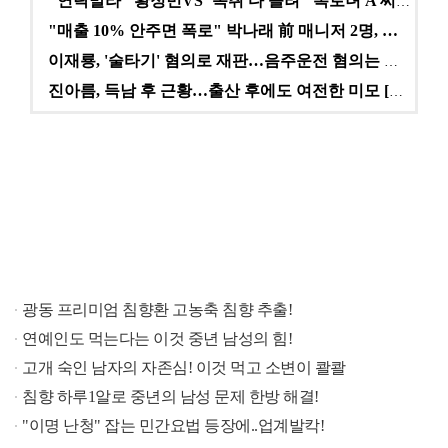
"연락말라" 황정민VS"녹취 다 올려" 폭로녀 A 씨,…
"매출 10% 안주면 폭로" 박나래 前 매니저 2명, …
이재룡, '술타기' 혐의로 재판…음주운전 혐의는 미적용…
진아름, 득남 후 근황…출산 후에도 여전한 미모 [스타…