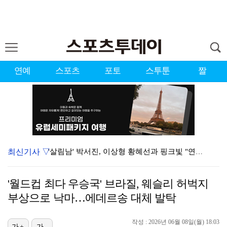
연예
스포츠
포토
스투툰
짤
최신기사 ▽
'살림남' 박서진, 이상형 황혜선과 핑크빛 "연락처 드…
'손서연 23점' U-17 여자배구, 이탈리아 3-1 …
'월드컵 최다 우승국' 브라질, 웨슬리 허벅지
대한축구협회 '심판 성접대' 논란에…서경덕 교수 "외신…
부상으로 낙마…에데르송 대체 발탁
[ST포토] 김민주, 여유로운 표정
작성 : 2026년 06월 08일(월) 18:03
가+
가-
최예나, 노출 NO '워터밤 부산' 전신슈트 화제…"안…