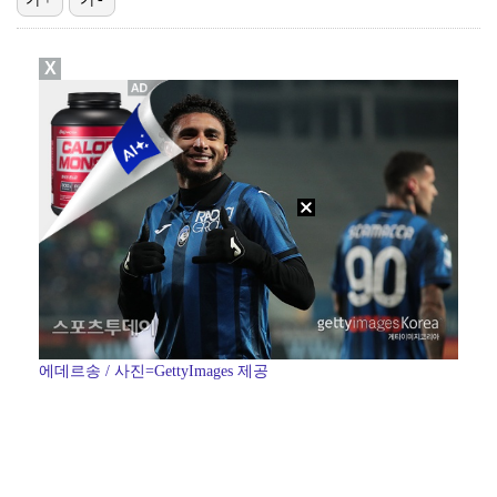
[ST포토] 김민주, 집중하는 티샷
X
[ST포토] 강채연-장은수-서어진, 승리의 브이
[ST포토] 강채연, 첫 우승 정조준
[ST포토] 유현조-박민지-이지현3, 최종 라운드 출발…
[ST포토] 신다인, 역전 기대하세요
에데르송 / 사진=GettyImages 제공