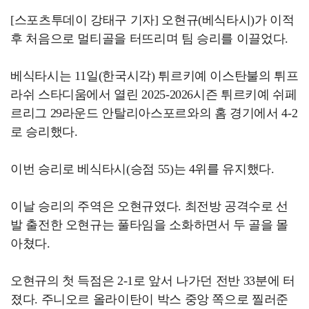
[스포츠투데이 강태구 기자] 오현규(베식타시)가 이적
후 처음으로 멀티골을 터뜨리며 팀 승리를 이끌었다.
베식타시는 11일(한국시각) 튀르키예 이스탄불의 튀프
라쉬 스타디움에서 열린 2025-2026시즌 튀르키예 쉬페
르리그 29라운드 안탈리아스포르와의 홈 경기에서 4-2
로 승리했다.
이번 승리로 베식타시(승점 55)는 4위를 유지했다.
이날 승리의 주역은 오현규였다. 최전방 공격수로 선
발 출전한 오현규는 풀타임을 소화하면서 두 골을 몰
아쳤다.
오현규의 첫 득점은 2-1로 앞서 나가던 전반 33분에 터
졌다. 주니오르 올라이탄이 박스 중앙 쪽으로 찔러준