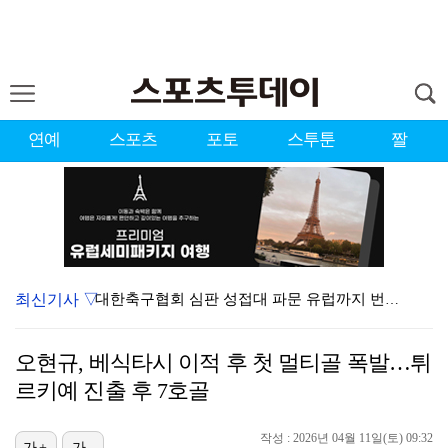
연예
스포츠
포토
스투툰
짤
최신기사 ▽
대한축구협회 심판 성접대 파문 유럽까지 번졌다…佛 매체…
'첫 승 도전' 장은수 "우승 의식하기보다 내 플레이에…
오현규, 베식타시 이적 후 첫 멀티골 폭발…튀
'황정민 스토킹 혐의' A씨 11일 결심 공판
르키예 진출 후 7호골
에스파, 고척돔 입성…공연 시작 40분 만에 첫 인사 …
작성 : 2026년 04월 11일(토) 09:32
가+
가-
맨시티 마레스카 감독 "이강인은 훌륭한 선수…아틀레티코…