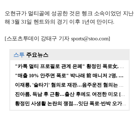
오현규가 멀티골에 성공한 것은 헹크 소속이었던 지난
해 3월 31일 헨트와의 경기 이후 1년여 만이다.
[스포츠투데이 강태구 기자 sports@stoo.com]
스투
주요뉴스
"카톡 멀티 프로필로 관계 은폐" 황정민 폭로女, 문자…
"매출 10% 안주면 폭로" 박나래 前 매니저 2명, …
이재룡, '술타기' 혐의로 재판…음주운전 혐의는 미적용…
진아름, 득남 후 근황…출산 후에도 여전한 미모 [스타…
황정민 사생활 논란의 쟁점…잇단 폭로·반박 오가는 소모…