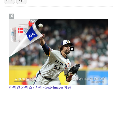
[ST포토] 리센느 원이, '오늘 좋네~'
X
[ST포토] 이강인, 첫 경기 투입
[ST포토] 이강인, '철벽방어'
[ST포토] 리센느 미나미, '축구장 밝히는 미모'
이강인, 마침내 AT마드리드 데뷔…후반 18분 교체 투…
라이언 와이스 / 사진=GettyImages 제공