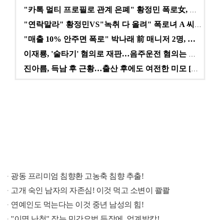
"카톡 멀티 프로필로 관계 은폐" 황정민 폭로女, 문자…
"연락말라" 황정민VS"녹취 다 올려" 폭로녀 A 씨,…
"매출 10% 안주면 폭로" 박나래 前 매니저 2명, …
이재룡, '술타기' 혐의로 재판…음주운전 혐의는 미적용…
진아름, 득남 후 근황…출산 후에도 여전한 미모 [스타…