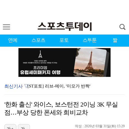
연예
스포츠
포토
스투툰
짤
최신기사 ▽
[ST포토] 리브-메이, '미모가 반짝'
[ST포토] 이강인, 무시무시한 돌파
'한화 출신' 와이스, 보스턴전 2이닝 3K 무실
'미우새' 한혜진 "섞이는 거 안 좋아해 늘 혼자, 母…
점…부상 당한 폰세와 희비교차
[ST포토] 리센느 미나미, '축구 팬들 안녕'
작성 : 2026년 03월 31일(화) 15:29
[ST포토] 리센느 원이, '안녕~'
가+
가-