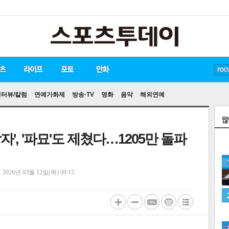
방탄소년단
손흥민
유아인
인터뷰/칼럼
연예가화제
방송·TV
영화
음악
해외연예
자', '파묘'도 제쳤다…1205만 돌파
정
2026년 03월 12일(목) 09:15