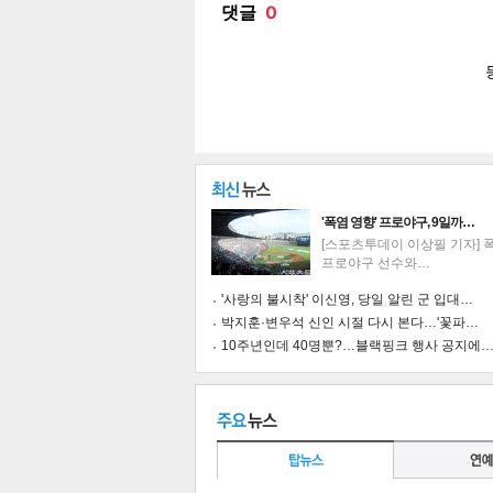
'폭염 영향' 프로야구, 9일까…
[스포츠투데이 이상필 기자] 
프로야구 선수와…
'사랑의 불시착' 이신영, 당일 알린 군 입대…
박지훈·변우석 신인 시절 다시 본다…'꽃파…
10주년인데 40명뿐?…블랙핑크 행사 공지에
기