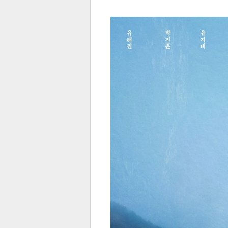
전
로그
즐겨찾기
많이 본 뉴스
최신 뉴스
연예
스포
페이
트위
댓글
밴드
네이