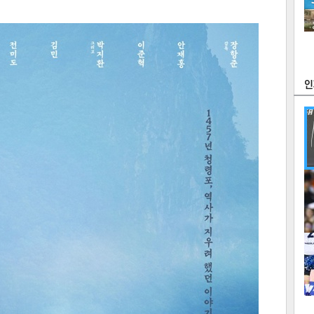
츠
라이프
포토
만화
FOC
많
연예
1
2
텍스
텍스
url 복
인쇄
목록