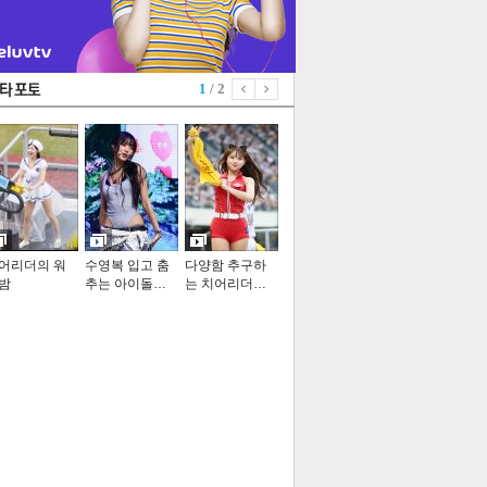
1
/ 2
어리더의 워
수영복 입고 춤
다양함 추구하
밤
추는 아이돌…
는 치어리더…