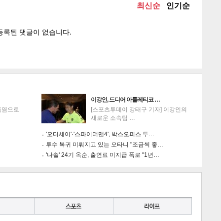
이강인, 드디어 아틀레티코 …
폭염으로
[스포츠투데이 강태구 기자] 이강인의
새로운 소속팀 …
'오디세이'·'스파이더맨4', 박스오피스 투…
투수 복귀 미뤄지고 있는 오타니 "조금씩 좋…
…
'나솔' 24기 옥순, 출연료 미지급 폭로 "1년…