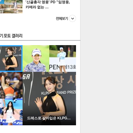
'산골총각 영웅' PD "임영웅,
카메라 없는 …
스투펀
US
이 본 뉴스
스포츠
포토
드레스로 갈아입은 KLPGA …