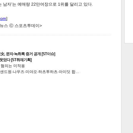
 남자'는 예매량 22만여장으로 1위를 달리고 있다.
com
]
한 뉴스 ⓒ 스포츠투데이>
트 크
트 축
사
하기
보기
스
, 문자·녹취록 증거 공개 [ST이슈]
웃었다 [ST취재기획]
전 혐의는 미적용
…앰퍼샌드원·나우즈·미야오·하츠투하츠·아이딧 합…