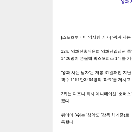
왕과 
[스포츠투데이 임시령 기자] '왕과 사는 
체
인
12일 영화진흥위원회 영화관입장권 통합전
1426명이 관람해 박스오피스 1위를 기록
'왕과 사는 남자'는 개봉 31일째인 지
객수 1191만3264명의 '파묘'를 제치
2위는 디즈니 픽사 애니메이션 '호퍼스'
됐다.
뒤이어 3위는 '삼악도'(감독 채기준)로,
록했다.