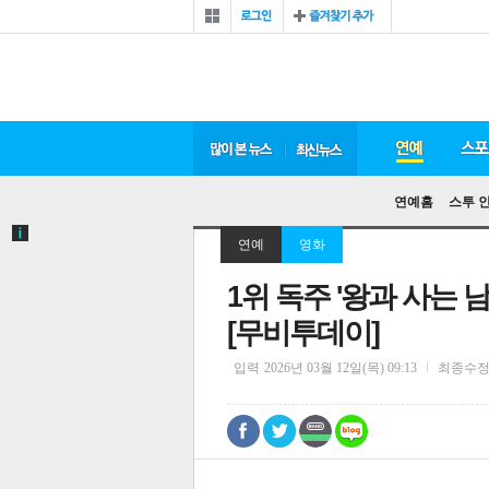
연예홈
스투 
연예
영화
1위 독주 '왕과 사는 남
[무비투데이]
입력
2026년 03월 12일(목) 09:13
최종수
0