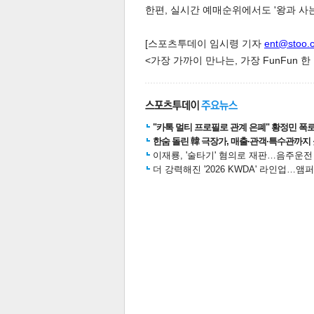
한편, 실시간 예매순위에서도 '왕과 사는
[스포츠투데이 임시령 기자
ent@stoo.
<가장 가까이 만나는, 가장 FunFun 
스북
터 공
달기
공유
버블
"카톡 멀티 프로필로 관계 은폐" 황정민 폭로女
한숨 돌린 韓 극장가, 매출·관객·특수관까지 
이재룡, '술타기' 혐의로 재판…음주운
더 강력해진 '2026 KWDA' 라인업