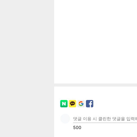
공유
유
로그
페이
트위
카카
밴드
네이