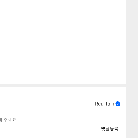
게
소
텍스
텍스
url 복
인쇄
목록