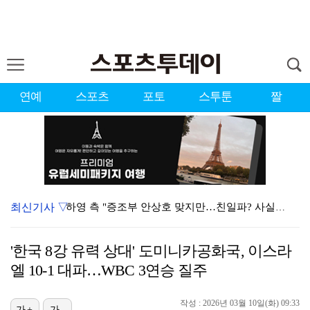
연예
스포츠
포토
스투툰
짤
최신기사 ▽
하영 측 "증조부 안상호 맞지만…친일파? 사실무근" […
'방송 출연' 유명 산부인과 원장, 프로포폴 셀프 투약…
'한국 8강 유력 상대' 도미니카공화국, 이스라
"블랙핑크 데뷔 10주년 행사로 국중박 입장 통제"…문…
엘 10-1 대파…WBC 3연승 질주
김지원, 어린이병원에 1억원 쾌척 "'닥터X' 촬영 중…
작성 : 2026년 03월 10일(화) 09:33
가+
가-
'친일 의혹' 하영 증조부 안상호, 고종 독살 의혹까지…