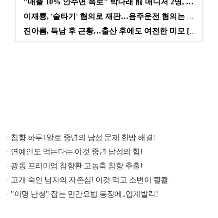
"매출 10% 안주면 폭로" 박나래 前 매니저 2명, …
이재룡, '술타기' 혐의로 재판…음주운전 혐의는 미적용…
진아름, 득남 후 근황…출산 후에도 여전한 미모 [스타…