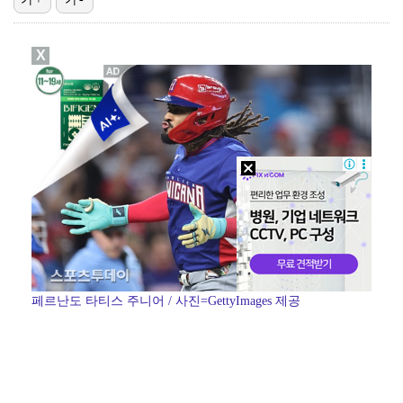
'선업튀' 서혜원, 결혼 4개월 만에 임신 경사 "행복…
X
"주말부부 힘든데…변호사 남편, 덕질이 우선순위" 오초…
권영찬, 김수현 관련 허위사실 유포 혐의로 검찰行
기록적인 폭염에 멈췄던 KBO, 11일부터 순위 경쟁 …
고영욱, 도 넘은 저격 논란…이번엔 박하선에 "감당 안…
페르난도 타티스 주니어 / 사진=GettyImages 제공