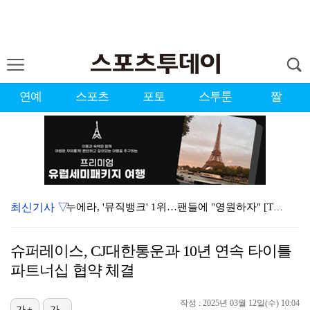
연예
스포츠
포토
스투툰
짤
최신기사 ▽
누에라, '뮤직뱅크' 1위…팬들에 "영원하자" [TV캡…
강채연, 제주삼다수 2R 깜짝 선두 도약…박민지 공동 …
슈퍼레이스, CJ대한통운과 10년 연속 타이틀
폭발까지 5분…안보현·정은채, 목숨 건 사투 시작(재벌…
파트너십 협약 체결
서장훈 감독 "내 능력 부족" 자책하게 만든 펜타곤과의…
작성 : 2025년 03월 12일(수) 10:04
가+
가-
대한축구협회의 '심판 성접대'…최악의 경우 런던 올림픽…