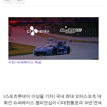
이강인, 아틀레티코 마드리드 첫 훈련 진행…9일 맨시티…
폭발물 지킨 안보현, '악마 교관' 정은채와 재회(재벌…
대놓고 '심판 마사지'로 결재 받기도…최종 결재권자는 …
외신까지 퍼지고 있는 축구협회 성접대 논란…2002 한…
'1라운드 115위' 김민별, 2라운드 7타 줄이며 7…
사진=슈퍼레이스 제공
[스포츠투데이 이상필 기자] 국내 최대 모터스포츠 대
회인 슈퍼레이스 챔피언십이 CJ대한통운과 10년 연속