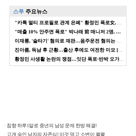
스투
주요뉴스
"카톡 멀티 프로필로 관계 은폐" 황정민 폭로女, 문자…
"매출 10% 안주면 폭로" 박나래 前 매니저 2명, …
이재룡, '술타기' 혐의로 재판…음주운전 혐의는 미적용…
진아름, 득남 후 근황…출산 후에도 여전한 미모 [스타…
황정민 사생활 논란의 쟁점…잇단 폭로·반박 오가는 소모…