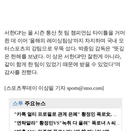
서한GP는 올 시즌 통산 첫 팀 챔피언십 타이틀을 거머
쥔 데 이어 '올해의 레이싱팀상'까지 차지하며 국내 모
터스포츠의 강팀으로 우뚝 섰다. 박종임 감독은 "뜻깊
은 한해를 보냈다. 이 상은 서한GP만 잘한게 아니라,
같이 함게 한 팀이 있었기 때문에 받을 수 있었다"며
감사를 전했다.
[스포츠투데이 이상필 기자 sports@stoo.com]
스투
주요뉴스
"카톡 멀티 프로필로 관계 은폐" 황정민 폭로女, 문자…
"연락말라" 황정민VS"녹취 다 올려" 폭로녀 A 씨,…