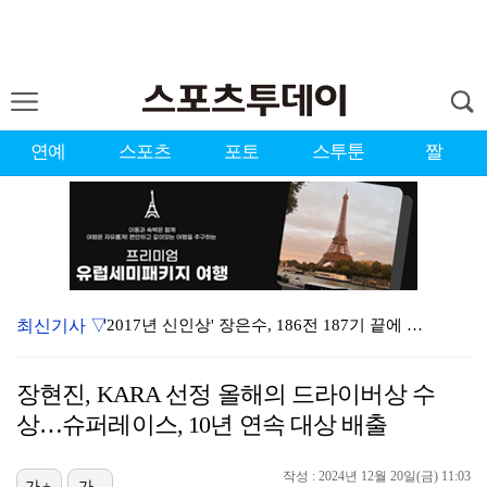
연예
스포츠
포토
스투툰
짤
최신기사 ▽
'2017년 신인상' 장은수, 186전 187기 끝에 …
'이런 엿같은 사랑' 정해인, 츄리닝 비주얼도 완벽 "…
장현진, KARA 선정 올해의 드라이버상 수
[ST포토] 장은수, 2026 KLPGA WINNER
상…슈퍼레이스, 10년 연속 대상 배출
제니 "남자에 먼저 메시지 안 보내, 동거? 여기까지만…
작성 : 2024년 12월 20일(금) 11:03
가+
가-
'결혼의 완성' 남궁민→이설, 굿바이 인사 "마지막까지…