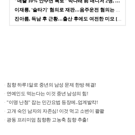
"매출 10% 안주면 폭로" 박나래 前 매니저 2명, …
이재룡, '술타기' 혐의로 재판…음주운전 혐의는 미적용…
진아름, 득남 후 근황…출산 후에도 여전한 미모 [스타…