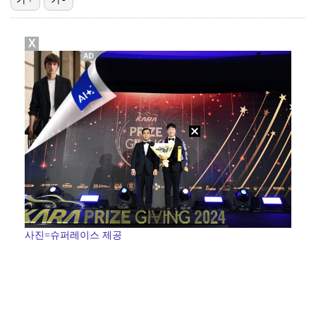
'유부녀 킬러' 무진성, 천재 해커의 냉철·허당미 오가…
X
스윙스, 배우 도전하더니 마동석과 투샷 "마침내 만났다…
'런닝맨' 홍진호, 안검하수 재수술+요요 온 근황 "주…
[ST포토] 장은수, KLPGA 첫 우승
[ST포토] 장은수, 제주 삼다수 마스터즈 우승
사진=슈퍼레이스 제공