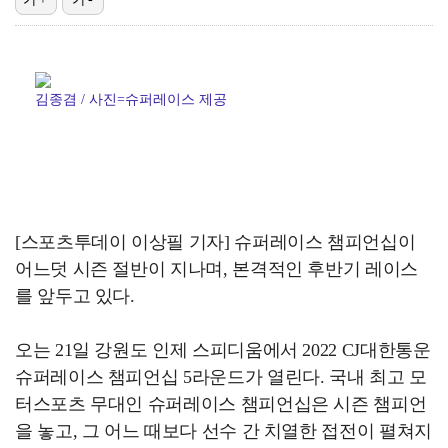
폭발물 지킨 안보현, '악마 교관' 정은채와 재회(재벌…
이강인, 아틀레티코 마드리드 첫 훈련 진행…9일 맨시티…
김종겸 / 사진=슈퍼레이스 제공
'1라운드 115위' 김민별, 2라운드 7타 줄이며 7…
대놓고 '심판 마사지'로 결재 받기도…최종 결재권자는 …
진세연, 전속계약 종료…FA 시장 나왔다 [공식]
[스포츠투데이 이상필 기자] 슈퍼레이스 챔피언십이
어느덧 시즌 절반이 지나며, 본격적인 후반기 레이스
를 앞두고 있다.
오는 21일 강원도 인제 스피디움에서 2022 CJ대한통운
슈퍼레이스 챔피언십 5라운드가 열린다. 국내 최고 모
터스포츠 무대인 슈퍼레이스 챔피언십은 시즌 챔피언
을 놓고, 그 어느 때보다 선수 간 치열한 접전이 펼쳐지