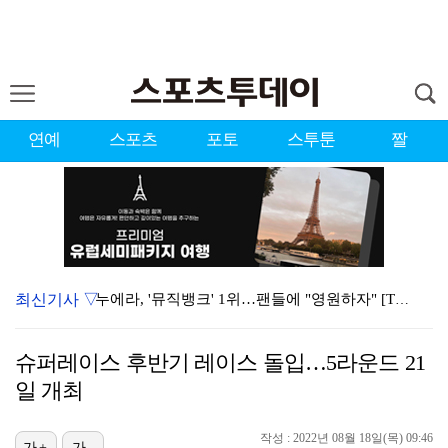
연예
스포츠
포토
스투툰
짤
최신기사 ▽
누에라, '뮤직뱅크' 1위…팬들에 "영원하자" [TV캡…
서장훈 감독 "내 능력 부족" 자책하게 만든 펜타곤과의…
슈퍼레이스 후반기 레이스 돌입…5라운드 21
강채연, 제주삼다수 2R 깜짝 선두 도약…박민지 공동 …
일 개최
대한축구협회의 '심판 성접대'…최악의 경우 런던 올림픽…
작성 : 2022년 08월 18일(목) 09:46
가+
가-
폭발까지 5분…안보현·정은채, 목숨 건 사투 시작(재벌…