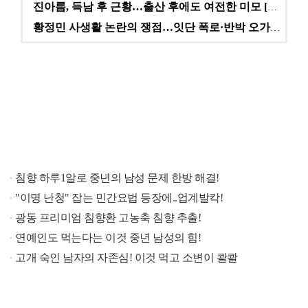
진아름, 득남 후 근황…출산 후에도 여전한 미모 [스타…
황정민 사생활 논란의 쟁점…잇단 폭로·반박 오가는 소모…