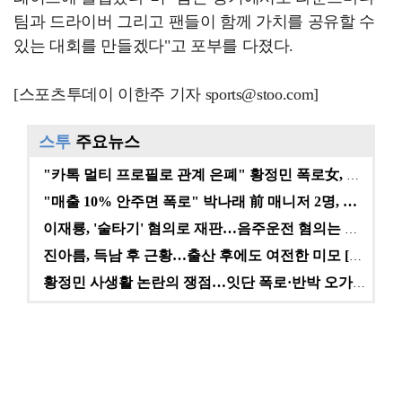
팀과 드라이버 그리고 팬들이 함께 가치를 공유할 수
있는 대회를 만들겠다"고 포부를 다졌다.
[스포츠투데이 이한주 기자 sports@stoo.com]
스투
주요뉴스
"카톡 멀티 프로필로 관계 은폐" 황정민 폭로女, 문자…
"매출 10% 안주면 폭로" 박나래 前 매니저 2명, …
이재룡, '술타기' 혐의로 재판…음주운전 혐의는 미적용…
진아름, 득남 후 근황…출산 후에도 여전한 미모 [스타…
황정민 사생활 논란의 쟁점…잇단 폭로·반박 오가는 소모…