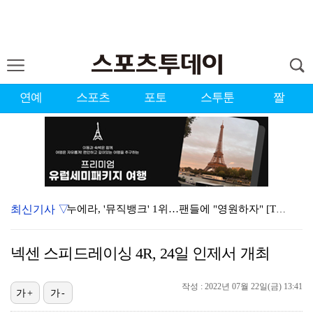
연예
스포츠
포토
스투툰
짤
최신기사 ▽
누에라, '뮤직뱅크' 1위…팬들에 "영원하자" [TV캡…
'우리동네 전성시대' 딘딘, 첫 촬영부터 멘붕…시작부터…
넥센 스피드레이싱 4R, 24일 인제서 개최
서장훈 감독 "내 능력 부족" 자책하게 만든 펜타곤과의…
작성 : 2022년 07월 22일(금) 13:41
대한축구협회의 '심판 성접대'…최악의 경우 런던 올림픽…
가+
가-
강채연, 제주삼다수 2R 깜짝 선두 도약…박민지 공동 …