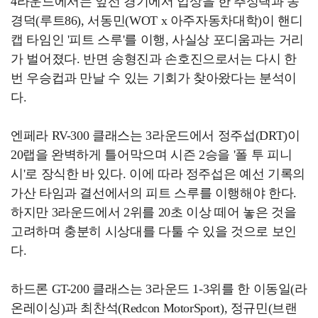
4라운드에서는 앞선 경기에서 입상을 한 추성택과 송
경덕(루트86), 서동민(WOT x 아주자동차대학)이 핸디
캡 타임인 '피트 스루'를 이행, 사실상 포디움과는 거리
가 벌어졌다. 반면 송형진과 손호진으로서는 다시 한
번 우승컵과 만날 수 있는 기회가 찾아왔다는 분석이
다.
엔페라 RV-300 클래스는 3라운드에서 정주섭(DRT)이
20랩을 완벽하게 틀어막으며 시즌 2승을 '폴 투 피니
시'로 장식한 바 있다. 이에 따라 정주섭은 예선 기록의
가산 타임과 결선에서의 피트 스루를 이행해야 한다.
하지만 3라운드에서 2위를 20초 이상 떼어 놓은 것을
고려하며 충분히 시상대를 다툴 수 있을 것으로 보인
다.
하드론 GT-200 클래스는 3라운드 1-3위를 한 이동일(라
온레이싱)과 최찬석(Redcon MotorSport), 정규민(브랜