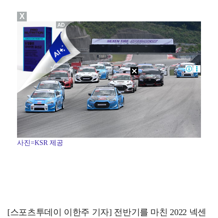
X
진세연, 전속계약 종료…FA 시장 나왔다 [공식]
정해인X강하늘X이청아X유재명X김선영 뭉쳤다…'아가미',…
'오징어 게임' 미국판 스핀오프, 제작 무산설 "넷플릭…
'1라운드 115위' 김민별, 2라운드 7타 줄이며 7…
[ST포토] 정지효, 반가운 손인사
사진=KSR 제공
[스포츠투데이 이한주 기자] 전반기를 마친 2022 넥센