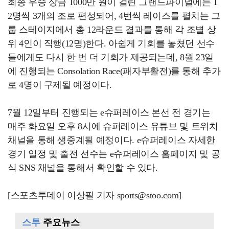
최종 우승 상금 1000만 원이 걸린 그랜드파이널에는 1
2명씩 3개의 조로 편성되어, 4번씩 레이스를 펼치는 그
룹 스테이지에서 총 12라운드 결과를 통해 각 조별 상
위 4인이 직행(12명)한다. 아쉽게 기회를 놓쳤던 선수
들에게도 다시 한 번 더 기회가 제공되는데, 8월 23일
에 진행되는 Consolation Race(패자부활전)를 통해 추가
로 4명이 구제될 예정이다.
7월 12일부터 진행되는 e슈퍼레이스 본선 전 경기는
매주 화요일 오후 8시에 슈퍼레이스 유튜브 및 트위치
채널을 통해 생중계될 예정이다. e슈퍼레이스 자세한
경기 일정 및 출전 선수는 e슈퍼레이스 홈페이지 및 공
식 SNS 채널을 통해서 확인할 수 있다.
[스포츠투데이 이상필 기자 sports@stoo.com]
스투
주요뉴스