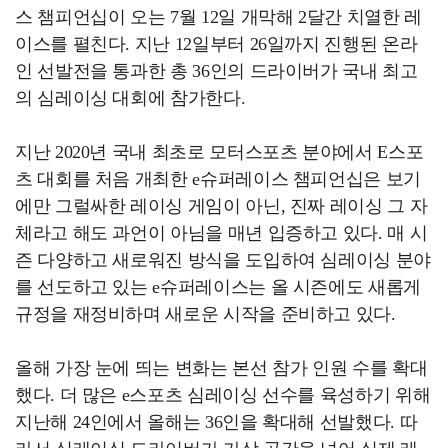
스 챔피언십이 오는 7월 12일 개막해 2달간 치열한 레
이스를 펼친다. 지난 12일부터 26일까지 진행된 온라
인 선발전을 통과한 총 36인의 드라이버가 국내 최고
의 심레이싱 대회에 참가한다.
지난 2020년 국내 최초로 모터스포츠 분야에서 E스포
츠 대회를 처음 개최한 e슈퍼레이스 챔피언십은 보기
에만 그럴싸한 레이싱 게임이 아닌, 진짜 레이싱 그 자
체라고 해도 과언이 아님을 매년 입증하고 있다. 매 시
즌 다양하고 새로워진 방식을 도입하여 심레이싱 분야
를 선도하고 있는 e슈퍼레이스는 올 시즌에도 새롭게
규정을 재정비하며 새로운 시작을 준비하고 있다.
올해 가장 눈에 띄는 변화는 본선 참가 인원 수를 확대
했다. 더 많은 e스포츠 심레이싱 선수를 육성하기 위해
지난해 24인에서 올해는 36인을 확대해 선발했다. 따