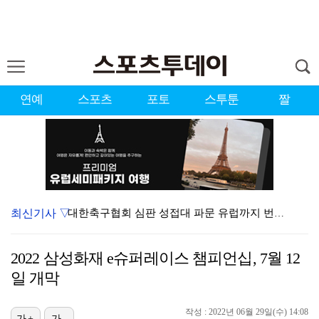
연예
스포츠
포토
스투툰
짤
최신기사 ▽
대한축구협회 심판 성접대 파문 유럽까지 번졌다…佛 매체…
'첫 승 도전' 장은수 "우승 의식하기보다 내 플레이에…
2022 삼성화재 e슈퍼레이스 챔피언십, 7월 12
'황정민 스토킹 혐의' A씨 11일 결심 공판
일 개막
에스파, 고척돔 입성…공연 시작 40분 만에 첫 인사 …
작성 : 2022년 06월 29일(수) 14:08
가+
가-
맨시티 마레스카 감독 "이강인은 훌륭한 선수…아틀레티코…