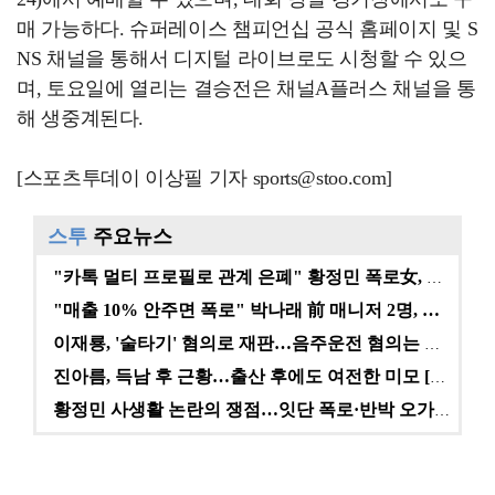
매 가능하다. 슈퍼레이스 챔피언십 공식 홈페이지 및 S
NS 채널을 통해서 디지털 라이브로도 시청할 수 있으
며, 토요일에 열리는 결승전은 채널A플러스 채널을 통
해 생중계된다.
[스포츠투데이 이상필 기자 sports@stoo.com]
스투
주요뉴스
"카톡 멀티 프로필로 관계 은폐" 황정민 폭로女, 문자…
"매출 10% 안주면 폭로" 박나래 前 매니저 2명, …
이재룡, '술타기' 혐의로 재판…음주운전 혐의는 미적용…
진아름, 득남 후 근황…출산 후에도 여전한 미모 [스타…
황정민 사생활 논란의 쟁점…잇단 폭로·반박 오가는 소모…