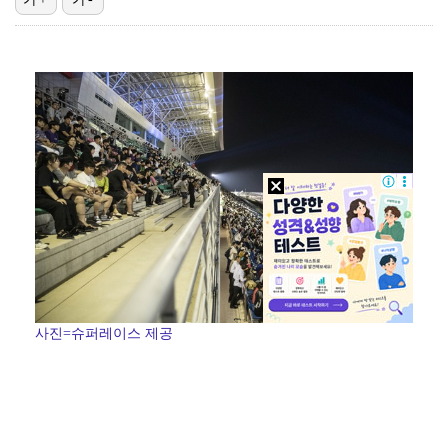
박지민 아나운서 "발리까지 갔는데…'피의 게임2' 출연…
에스파 고척돔 공연에 반가운 얼굴…아이들 미연·트와이스…
"언론사 대표·국회의원도"…최연청, 판사 남편까지 화려…
맨시티 마레스카 감독 "이강인은 훌륭한 선수…아틀레티코…
'서명관·야고 연속골' 울산, 동해안 더비서 포항 제압…
사진=슈퍼레이스 제공