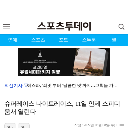
연예
스포츠
포토
스투툰
짤
최신기사 ▽
에스파, '쇠맛'부터 '달콤한 맛'까지…고척돔 가득 채…
'첫 승 도전' 장은수 "우승 의식하기보다 내 플레이에…
슈퍼레이스 나이트레이스, 11일 인제 스피디
에스파, 고척돔 입성…공연 시작 40분 만에 첫 인사 …
움서 열린다
블랙핑크, 10주년 행사 논란에 사과 "커뮤니케이션 문…
작성 : 2022년 06월 08일(수) 10:00
가+
가-
'리그 2연패 정조준' 아스널, 뉴캐슬서 기마랑이스 영…