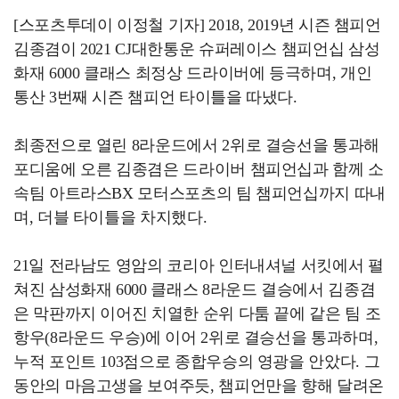
[스포츠투데이 이정철 기자] 2018, 2019년 시즌 챔피언
김종겸이 2021 CJ대한통운 슈퍼레이스 챔피언십 삼성
화재 6000 클래스 최정상 드라이버에 등극하며, 개인
통산 3번째 시즌 챔피언 타이틀을 따냈다.
최종전으로 열린 8라운드에서 2위로 결승선을 통과해
포디움에 오른 김종겸은 드라이버 챔피언십과 함께 소
속팀 아트라스BX 모터스포츠의 팀 챔피언십까지 따내
며, 더블 타이틀을 차지했다.
21일 전라남도 영암의 코리아 인터내셔널 서킷에서 펼
쳐진 삼성화재 6000 클래스 8라운드 결승에서 김종겸
은 막판까지 이어진 치열한 순위 다툼 끝에 같은 팀 조
항우(8라운드 우승)에 이어 2위로 결승선을 통과하며,
누적 포인트 103점으로 종합우승의 영광을 안았다. 그
동안의 마음고생을 보여주듯, 챔피언만을 향해 달려온