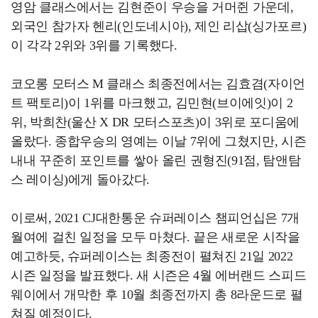
영암 클래스에서는 김현준이 우승을 거머쥔 가운데,
외국인 참가자 헨리(인도네시아), 제인 리삽(싱가포르)
이 각각 2위와 3위를 기록했다.
코오롱 모터스 M 클래스 최종전에서는 김효겸(자이언
트 팩토리)이 1위를 마크했고, 김민현(브이에잇)이 2
위, 박희찬(울산 X DR 모터스포츠)이 3위로 포디움에
올랐다. 종합우승의 영예는 이날 7위에 그쳤지만, 시즌
내내 꾸준히 포인트를 쌓아 올린 권형진(91점, 탐앤탐
스 레이싱)에게 돌아갔다.
이로써, 2021 CJ대한통운 슈퍼레이스 챔피언십은 7개
월여에 걸친 일정을 모두 마쳤다. 끝은 새로운 시작을
예고하듯, 슈퍼레이스는 최종전이 펼쳐진 21일 2022
시즌 일정을 발표했다. 새 시즌은 4월 에버랜드 스피드
웨이에서 개막한 후 10월 최종전까지 총 8라운드로 펼
쳐질 예정이다.