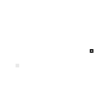
기사 목록
스포츠투데이 PC버전