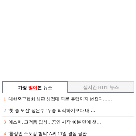
실시간 HOT 뉴스
가장
많이
본 뉴스
1
대한축구협회 심판 성접대 파문 유럽까지 번졌다……
2
'첫 승 도전' 장은수 "우승 의식하기보다 내 …
3
에스파, 고척돔 입성…공연 시작 40분 만에 첫…
4
'황정민 스토킹 혐의' A씨 11일 결심 공판