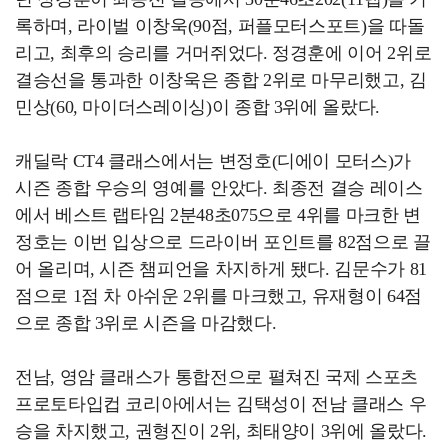
록하며, 라이벌 이창욱(90점, 퍼플모터스포트)을 따돌
리고, 최후의 승리를 거머쥐었다. 정경훈에 이어 2위로
결승선을 통과한 이창욱은 종합 2위로 마무리했고, 김
민상(60, 마이더스레이싱)이 종합 3위에 올랐다.
캐딜락 CT4 클래스에서는 변정호(디에이 모터스)가
시즌 종합 우승의 영예를 안았다. 최종전 결승 레이스
에서 베스트 랩타임 2분48초075으로 4위를 마크한 변
정호는 이번 입상으로 드라이버 포인트를 82점으로 끌
어 올리며, 시즌 챔피언을 차지하게 됐다. 김문수가 81
점으로 1점 차 아쉬운 2위를 마크했고, 유재형이 64점
으로 종합 3위로 시즌을 마감했다.
전남, 영암 클래스가 통합전으로 펼쳐진 국제 스포츠
프로토타입컵 코리아에서는 김택성이 전남 클래스 우
승을 차지했고, 권형진이 2위, 최태양이 3위에 올랐다.