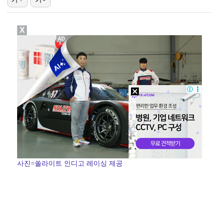
"매출 10% 안주면 폭로" 박나래 前 매니저 2명, …
X
'나솔' 24기 옥순, 출연료 미지급 폭로 "1년 넘게…
박지훈, 9월 잠실실내체육관서 앙코르 콘서트 개최
김혜성, 마이너리그 트리플A서 4경기 연속 무안타 침묵…
'오디세이'·'스파이더맨4', 박스오피스 투톱…기록 경…
사진=쏠라이트 인디고 레이싱 제공