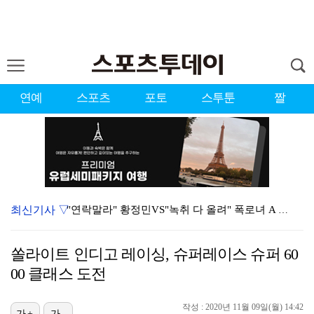
연예
스포츠
포토
스투툰
짤
최신기사 ▽
"연락말라" 황정민VS"녹취 다 올려" 폭로녀 A 씨,…
황정민 폭로자 "아들 연극 몰래 관람? 소품 준비 돕고…
쏠라이트 인디고 레이싱, 슈퍼레이스 슈퍼 60
이강인, 드디어 아틀레티코 선수단과 만났다…시메오네 감…
00 클래스 도전
10주년인데 40명뿐?…블랙핑크 행사 공지에 팬심 폭발…
작성 : 2020년 11월 09일(월) 14:42
가+
가-
KBO, 기록적인 폭염으로 9일까지 리그 중단…내달 6…