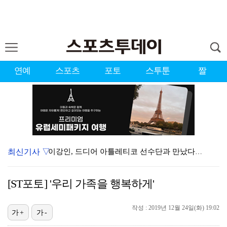
연예
스포츠
포토
스투툰
짤
최신기사 ▽
이강인, 드디어 아틀레티코 선수단과 만났다…시메오네 감…
KBO, 기록적인 폭염으로 9일까지 리그 중단…내달 6…
[ST포토] '우리 가족을 행복하게'
대한축구협회, 외국인 심판 7차례 성접대 의혹…이 기간…
작성 : 2019년 12월 24일(화) 19:02
박지훈, 9월 잠실실내체육관서 앙코르 콘서트 개최
가+
가-
"기분 맞춰주려고" 축구협회, 외국인 심판 성접대 의혹…