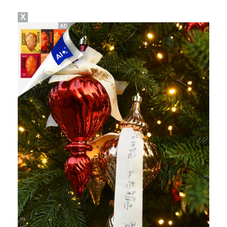
X
"매출 10% 안주면 폭로" 박나래 前 매니저 2명, …
'주장 완장' 김민재, 한국 떠나기 전 뮌헨 동료들에게…
폭로자 "황정민, 본인 말에 책임져야…내가 사생활에 초…
'모솔연애2' 최혁준 "판단 오류로 불편함 드려 죄송"…
박문성 "축구협회 성접대 의혹? 사실이면 국제 망신…사…