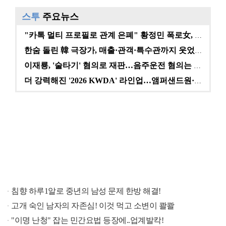
스투
주요뉴스
"카톡 멀티 프로필로 관계 은폐" 황정민 폭로女, 문자…
한숨 돌린 韓 극장가, 매출·관객·특수관까지 웃었다 […
이재룡, '술타기' 혐의로 재판…음주운전 혐의는 미적용…
더 강력해진 '2026 KWDA' 라인업…앰퍼샌드원·나…