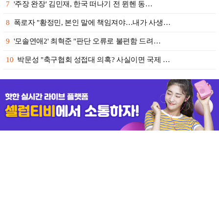
7
'주장 완장' 김민재, 한국 떠나기 전 뮌헨 동…
8
폭로자 "황정민, 본인 말에 책임져야…내가 사생…
9
'모솔연애2' 최혁준 "판단 오류로 불편함 드려…
10
박문성 "축구협회 성접대 의혹? 사실이면 국제 …