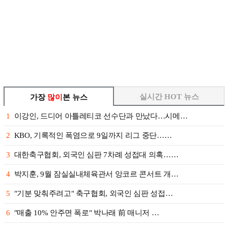
실시간 HOT 뉴스
가장
많이
본 뉴스
1
이강인, 드디어 아틀레티코 선수단과 만났다…시메…
2
KBO, 기록적인 폭염으로 9일까지 리그 중단……
3
대한축구협회, 외국인 심판 7차례 성접대 의혹……
4
박지훈, 9월 잠실실내체육관서 앙코르 콘서트 개…
5
"기분 맞춰주려고" 축구협회, 외국인 심판 성접…
6
"매출 10% 안주면 폭로" 박나래 前 매니저 …