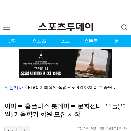
연예
스포츠
포토
스투툰
짤
최신기사 ▽
KBO, 기록적인 폭염으로 9일까지 리그 중단…내달 6…
대한축구협회, 외국인 심판 7차례 성접대 의혹…이 기간…
이마트·홈플러스·롯데마트 문화센터, 오늘(25
이강인, 드디어 아틀레티코 선수단과 만났다…시메오네 감…
일) 겨울학기 회원 모집 시작
3승 사냥 시동 건 서교림 "샷·퍼트 만족스러워…좋은 …
작성 : 2018년 10월 25일(목) 10:38
가+
가-
"우산으로 때려"vs"그런 적 없다"…23기 부부 엇갈…