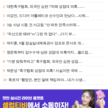
2
대한축구협회, 외국인 심판 7차례 성접대 의혹……
3
이강인, 드디어 아틀레티코 선수단과 만났다…시메…
4
3승 사냥 시동 건 서교림 "샷·퍼트 만족스러워…
5
"우산으로 때려"vs"그런 적 없다"…23기 부…
6
박지훈, 9월 잠실실내체육관서 앙코르 콘서트 개…
7
청문회부터 압수수색·심판 성접대 의혹까지…월드컵…
8
"기분 맞춰주려고" 축구협회, 외국인 심판 성접…
9
박문성 "축구협회 성접대 의혹? 사실이면 국제 …
10
폭로자 "황정민, 본인 말에 책임져야…내가 사생…