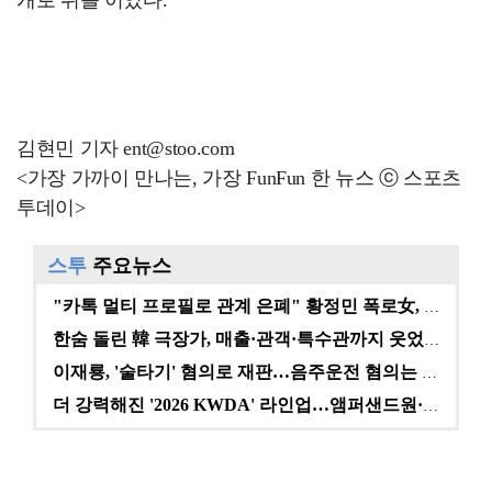
김현민 기자 ent@stoo.com
<가장 가까이 만나는, 가장 FunFun 한 뉴스 ⓒ 스포츠
투데이>
스투
주요뉴스
"카톡 멀티 프로필로 관계 은폐" 황정민 폭로女, 문자…
한숨 돌린 韓 극장가, 매출·관객·특수관까지 웃었다 […
이재룡, '술타기' 혐의로 재판…음주운전 혐의는 미적용…
더 강력해진 '2026 KWDA' 라인업…앰퍼샌드원·나…