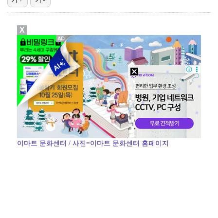
박지훈, 9월 잠실실내체육관서 앙코르 콘서트 개최
X
청문회부터 압수수색·심판 성접대 의혹까지…월드컵 탈락이…
"기분 맞춰주려고" 축구협회, 외국인 심판 성접대 의혹…
박문성 "축구협회 성접대 의혹? 사실이면 국제 망신…사…
폭로자 "황정민, 본인 말에 책임져야…내가 사생활에 초…
이마트 문화센터 / 사진=이마트 문화센터 홈페이지