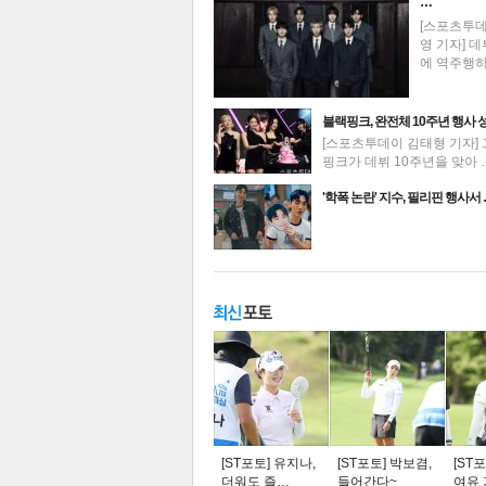
…
[스포츠투
영 기자] 데
에 역주행
블랙핑크, 완전체 10주년 행사 
[스포츠투데이 김태형 기자] 
핑크가 데뷔 10주년을 맞아 
최신뉴스
'학폭 논란' 지수, 필리핀 행사서
기
주요뉴스
탑뉴스
연예
[ST포토] 유지나,
[ST포토] 박보겸,
[ST
더워도 즐…
들어간다~
여유