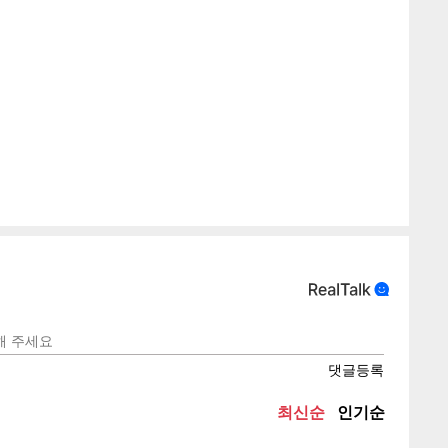
텍스
텍스
url 복
인쇄
목록