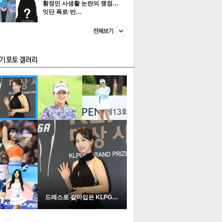
황정민 사생활 논란의 쟁점…
잇단 폭로·반…
스투펀
US
이 본 뉴스
스포츠
포토
드레스로 갈아입은 KLPGA …