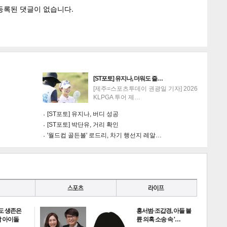
[ST포토] 유지나, 더워도 즐…
[제주=스포츠투데이 권광일 기자] 2026
게
소
KLPGA 투어 제…
[ST포토] 유지나, 버디 성공
[ST포토] 박단유, 거리 확인
'월드컵 골든볼' 로드리, 차기 행선지 레알…
도 생존은
홍서범·조갑경, 아들 불
 아이돌
륜 의혹 소송 속 '…