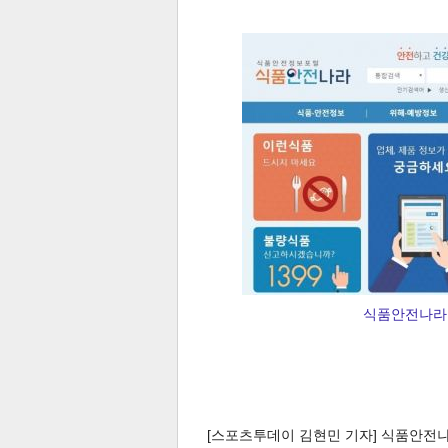
전
로그
즐겨찾기
많이 본 뉴스
최신 뉴스
연예
스포
식품안전나라 
페이
트위
댓글
밴드
네이
[스포츠투데이 김현민 기자] 식품안전