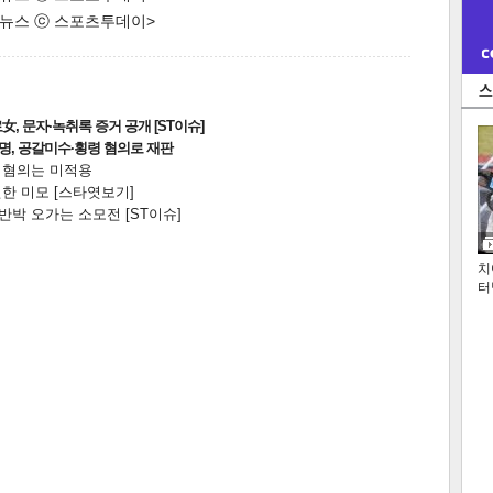
한 뉴스 ⓒ 스포츠투데이>
, 문자·녹취록 증거 공개 [ST이슈]
2명, 공갈미수·횡령 혐의로 재판
전 혐의는 미적용
한 미모 [스타엿보기]
박 오가는 소모전 [ST이슈]
치
터