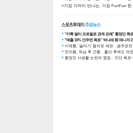
<가장 가까이 만나는, 가장 FunFun 
"카톡 멀티 프로필로 관계 은폐" 황정민 폭로女
"매출 10% 안주면 폭로" 박나래 前 매니저 
이재룡, '술타기' 혐의로 재판…음주운
체
인
진아름, 득남 후 근황…출산 후에도 여전
황정민 사생활 논란의 쟁점…잇단 폭로·반