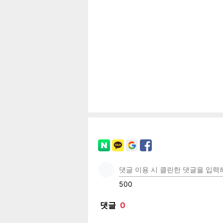
보
페이
트위
카카
밴드
네이