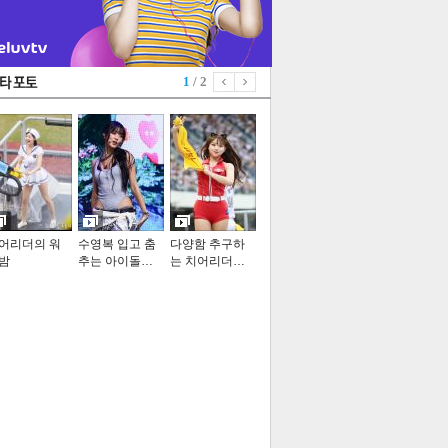
1
/ 2
어리더의 워
수영복 입고 춤
다양함 추구하
밤
추는 아이돌…
는 치어리더…