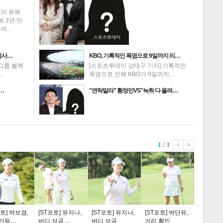
데이 윤혜
뷔 2년 만
하며…
성사…
KBO, 기록적인 폭염으로 9일까지 리…
그룹 블랙
[스포츠투데이 강태구 기자] 기록적인
…
폭염으로 인해 KBO가 9일까지…
 …
"연락말라" 황정민VS"녹취 다 올려…
1
/ 3
스포츠
라이프
포토] 박보겸,
[ST포토] 유지나,
[ST포토] 유지나,
[ST포토] 박단유,
 가득…
버디 성공…
버디 성공
거리 확인