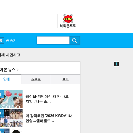
송중기
화제·사건사고
웨이브·티빙에선 왜 안 나오
지?…'나는 솔…
더 강력해진 '2026 KWDA' 라
인업…앰퍼샌드…