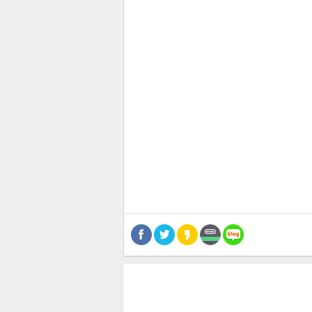
스북
터 공
달기
공유
버블
관련뉴스