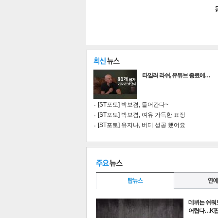
타일러 라쉬, 유튜브 종료에…
공유
유
로그
[ST포토] 박보겸, 들어간다~
[ST포토] 박보겸, 여유 가득한 표정
[ST포토] 유지나, 버디 성공 했어요
데뷔는 쉬워
어렵다…K팝