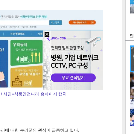
츠
라이프
포토
만화
FOC
많
연예
/ 사진=식품안전나라 홈페이지 캡처
1
2
텍스
텍스
url 복
인쇄
목록
나라에 대한 누리꾼의 관심이 급증하고 있다.