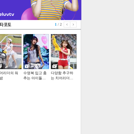
1
/ 2
어리더의 워
수영복 입고 춤
다양함 추구하
밤
추는 아이돌…
는 치어리더…