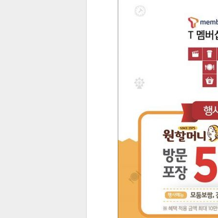
전
로그
즐겨찾기
많이 본 뉴스
최신 뉴스
연예
스포
페이
트위
댓글
밴드
네이