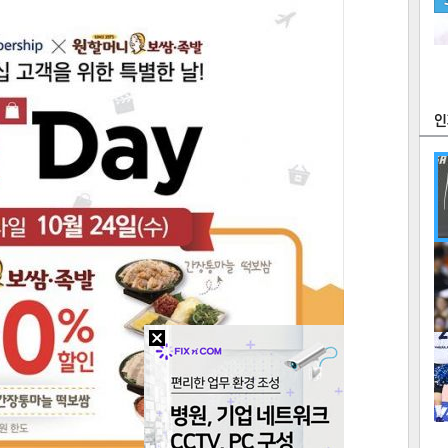
츠
라이프
포토
만화
FOC
많
연예
1
텍스
텍스
url 복
인쇄
목록
2