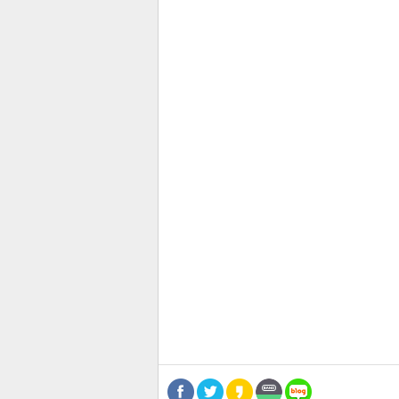
스북
터 공
달기
공유
버블
관련뉴스