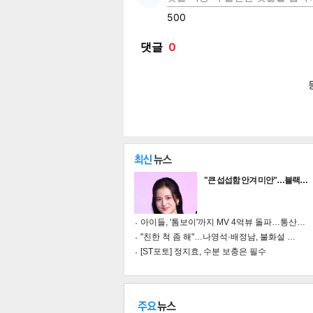
페이
트위
카카
밴드
네이
공유
유
로그
"큰 섭섭함 안겨 미안"…블랙…
아이들, '톰보이'까지 MV 4억뷰 돌파…통산…
"친한 척 좀 해"…나영석·배정남, 불화설 …
[ST포토] 정지효, 수분 보충은 필수