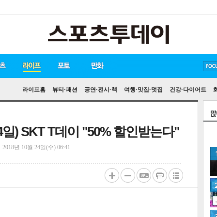
방탄소년단
손흥민
송중기
라이프홈
뷰티·패션
공연·전시·책
여행·맛집·멋집
건강·다이어트
일) SKT T데이 "50% 할인받는다"
정
2018년 10월 24일(수) 06:41