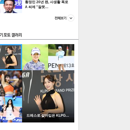
황정민 20년 팬, 사생활 폭로
A 씨에 "잘못…
스투펀
US
이 본 뉴스
스포츠
포토
드레스로 갈아입은 KLPGA …