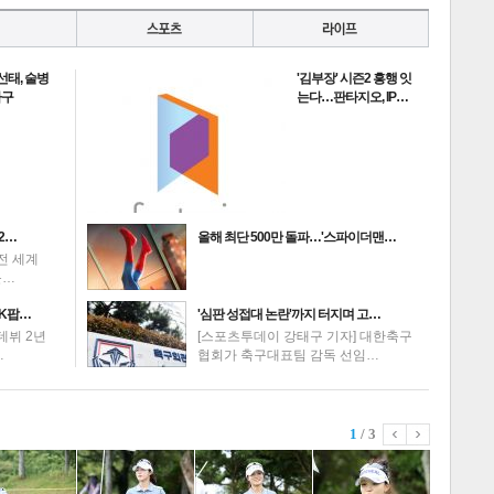
선태, 술병
'김부장' 시즌2 흥행 잇
하구
는다…판타지오, IP…
2…
올해 최단 500만 돌파…'스파이더맨…
전 세계
를…
K팝…
'심판 성접대 논란'까지 터지며 고…
데뷔 2년
[스포츠투데이 강태구 기자] 대한축구
…
협회가 축구대표팀 감독 선임…
1
/ 3