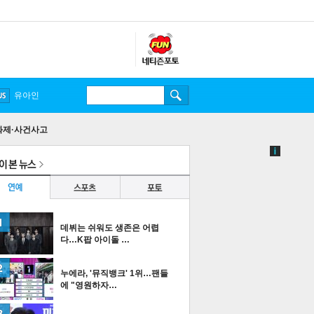
유아인
화제·사건사고
데뷔는 쉬워도 생존은 어렵
다…K팝 아이돌 …
누에라, '뮤직뱅크' 1위…팬들
에 "영원하자…