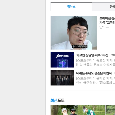
초췌해진 김
가득 "고독
만"……
카르멘·장원영·지수 3파전…'20
[스포츠투데이 송오정 기자] 
K-팝 팬들의 투표로 수상자
최신뉴스
데뷔는 쉬워도 생존은 어렵다…
[스포츠투데이 윤혜영 기자] 
만에 역주행하며 '중소돌의 
기